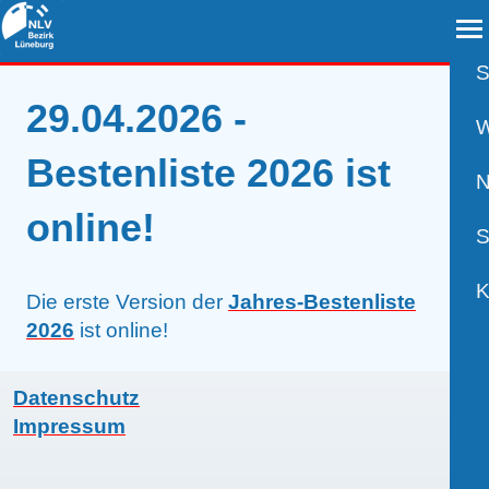
S
29.04.2026 -
A
W
Bestenliste 2026 ist
B
N
online!
B
S
B
P
K
Die erste Version der
Jahres-Bestenliste
2026
ist online!
R
U
V
Datenschutz
S
A
K
Impressum
W