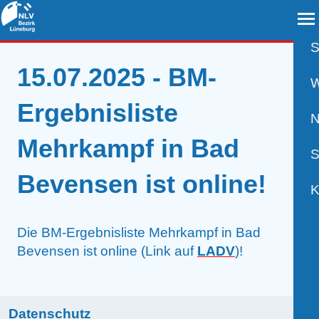
S
15.07.2025 - BM-
A
W
Ergebnisliste
B
N
Mehrkampf in Bad
B
S
Bevensen ist online!
B
P
K
R
U
V
Die BM-Ergebnisliste Mehrkampf in Bad
Bevensen ist online (Link auf
LADV
)!
S
A
K
W
Datenschutz