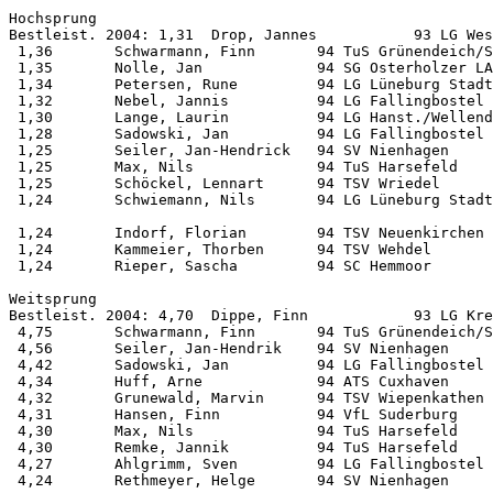
Hochsprung          

Bestleist. 2004: 1,31  Drop, Jannes           93 LG Wes
 1,36       Schwarmann, Finn       94 TuS Grünendeich/S
 1,35       Nolle, Jan             94 SG Osterholzer LA
 1,34       Petersen, Rune         94 LG Lüneburg Stadt
 1,32       Nebel, Jannis          94 LG Fallingbostel 
 1,30       Lange, Laurin          94 LG Hanst./Wellend
 1,28       Sadowski, Jan          94 LG Fallingbostel 
 1,25       Seiler, Jan-Hendrick   94 SV Nienhagen     
 1,25       Max, Nils              94 TuS Harsefeld    
 1,25       Schöckel, Lennart      94 TSV Wriedel      
 1,24       Schwiemann, Nils       94 LG Lüneburg Stadt
 1,24       Indorf, Florian        94 TSV Neuenkirchen 
 1,24       Kammeier, Thorben      94 TSV Wehdel       
 1,24       Rieper, Sascha         94 SC Hemmoor       
Weitsprung          

Bestleist. 2004: 4,70  Dippe, Finn            93 LG Kre
 4,75       Schwarmann, Finn       94 TuS Grünendeich/S
 4,56       Seiler, Jan-Hendrik    94 SV Nienhagen     
 4,42       Sadowski, Jan          94 LG Fallingbostel 
 4,34       Huff, Arne             94 ATS Cuxhaven     
 4,32       Grunewald, Marvin      94 TSV Wiepenkathen 
 4,31       Hansen, Finn           94 VfL Suderburg    
 4,30       Max, Nils              94 TuS Harsefeld    
 4,30       Remke, Jannik          94 TuS Harsefeld    
 4,27       Ahlgrimm, Sven         94 LG Fallingbostel 
 4,24       Rethmeyer, Helge       94 SV Nienhagen     