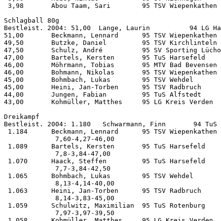
 3,98       Abou Taam, Sari        95 TSV Wiepenkathen 
Schlagball 80g      

Bestleist. 2004: 51,00  Lange, Laurin          94 LG Ha
51,00       Beckmann, Lennard      95 TSV Wiepenkathen 
49,50       Butzke, Daniel         95 TSV Kirchlinteln 
47,50       Schulz, André          95 SV Sporting Lücho
47,00       Bartels, Kersten       95 TuS Harsefeld    
46,00       Möhrmann, Tobias       95 MTV Bad Bevensen 
46,00       Bohmann, Nikolas       95 TSV Wiepenkathen 
45,00       Bohmbach, Lukas        95 TSV Wehdel       
45,00       Heini, Jan-Torben      95 TSV Radbruch     
44,00       Jungen, Fabian         95 TuS Alfstedt     
43,00       Kohmüller, Matthes     95 LG Kreis Verden  
Dreikampf           

Bestleist. 2004: 1.180   Schwarmann, Finn       94 TuS 
 1.184      Beckmann, Lennard      95 TSV Wiepenkathen 
             7,60-4,27-46,00

 1.089      Bartels, Kersten       95 TuS Harsefeld    
             7,8-3,84-47,00

 1.070      Haack, Steffen         95 TuS Harsefeld    
             7,7-3,84-42,50

 1.065      Bohmbach, Lukas        95 TSV Wehdel       
             8,13-4,14-40,00

 1.063      Heini, Jan-Torben      95 TSV Radbruch     
             8,14-3,83-45,00

 1.059      Schulwitz, Maximilian  95 TuS Rotenburg    
             7,97-3,97-39,50

 1.058      Kohmüller, Matthes     95 LG Kreis Verden  