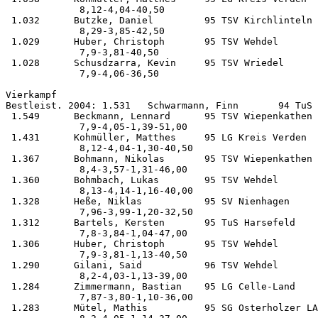
             8,12-4,04-40,50

 1.032      Butzke, Daniel         95 TSV Kirchlinteln 
             8,29-3,85-42,50

 1.029      Huber, Christoph       95 TSV Wehdel       
             7,9-3,81-40,50

 1.028      Schusdzarra, Kevin     95 TSV Wriedel      
             7,9-4,06-36,50

Vierkampf           

Bestleist. 2004: 1.531   Schwarmann, Finn       94 TuS 
 1.549      Beckmann, Lennard      95 TSV Wiepenkathen 
             7,9-4,05-1,39-51,00

 1.431      Kohmüller, Matthes     95 LG Kreis Verden  
             8,12-4,04-1,30-40,50

 1.367      Bohmann, Nikolas       95 TSV Wiepenkathen 
             8,4-3,57-1,31-46,00

 1.360      Bohmbach, Lukas        95 TSV Wehdel       
             8,13-4,14-1,16-40,00

 1.328      Heße, Niklas           95 SV Nienhagen     
             7,96-3,99-1,20-32,50

 1.312      Bartels, Kersten       95 TuS Harsefeld    
             7,8-3,84-1,04-47,00

 1.306      Huber, Christoph       95 TSV Wehdel       
             7,9-3,81-1,13-40,50

 1.290      Gilani, Said           96 TSV Wehdel       
             8,2-4,03-1,13-39,00

 1.284      Zimmermann, Bastian    95 LG Celle-Land    
             7,87-3,80-1,10-36,00

 1.283      Mütel, Mathis          95 SG Osterholzer LA