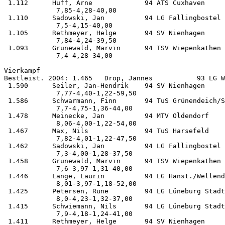
 1.112      Huff, Arne             94 ATS Cuxhaven     
             7,85-4,28-40,00

 1.110      Sadowski, Jan          94 LG Fallingbostel 
             7,5-4,15-40,00

 1.105      Rethmeyer, Helge       94 SV Nienhagen     
             7,84-4,24-39,50

 1.093      Grunewald, Marvin      94 TSV Wiepenkathen 
             7,4-4,28-34,00

Vierkampf           

Bestleist. 2004: 1.465   Drop, Jannes           93 LG W
 1.590      Seiler, Jan-Hendrik    94 SV Nienhagen     
             7,77-4,40-1,22-59,50

 1.586      Schwarmann, Finn       94 TuS Grünendeich/S
             7,7-4,75-1,36-44,00

 1.478      Meinecke, Jan          94 MTV Oldendorf    
             8,06-4,00-1,22-54,00

 1.467      Max, Nils              94 TuS Harsefeld    
             7,82-4,01-1,22-47,50

 1.462      Sadowski, Jan          94 LG Fallingbostel 
             7,3-4,00-1,28-37,50

 1.458      Grunewald, Marvin      94 TSV Wiepenkathen 
             7,6-3,97-1,31-40,00

 1.446      Lange, Laurin          94 LG Hanst./Wellend
             8,01-3,97-1,18-52,00

 1.425      Petersen, Rune         94 LG Lüneburg Stadt
             8,0-4,23-1,32-37,00

 1.415      Schwiemann, Nils       94 LG Lüneburg Stadt
             7,9-4,18-1,24-41,00

 1.411      Rethmeyer, Helge       94 SV Nienhagen     