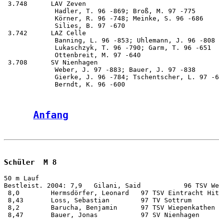
 3.748      LAV Zeven                                  
             Hadler, T. 96 -869; Broß, M. 97 -775      
             Körner, R. 96 -748; Meinke, S. 96 -686    
             Silies, B. 97 -670

 3.742      LAZ Celle                                  
             Banning, L. 96 -853; Uhlemann, J. 96 -808 
             Lukaschzyk, T. 96 -790; Garm, T. 96 -651  
             Ottenbreit, M. 97 -640

 3.708      SV Nienhagen                               
             Weber, J. 97 -883; Bauer, J. 97 -838      
             Gierke, J. 96 -784; Tschentscher, L. 97 -6
Anfang
Schüler  M 8
50 m Lauf           

Bestleist. 2004: 7,9   Gilani, Said           96 TSV We
 8,0        Hermsdörfer, Leonard   97 TSV Eintracht Hit
 8,43       Loss, Sebastian        97 TV Sottrum       
 8,2        Barucha, Benjamin      97 TSV Wiepenkathen 
 8,47       Bauer, Jonas           97 SV Nienhagen     