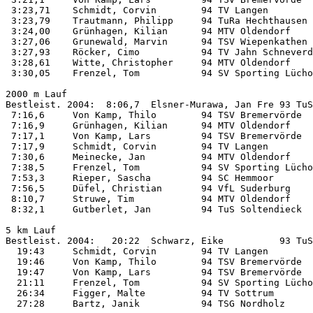
 3:23,71    Schmidt, Corvin        94 TV Langen        
 3:23,79    Trautmann, Philipp     94 TuRa Hechthausen 
 3:24,00    Grünhagen, Kilian      94 MTV Oldendorf    
 3:27,06    Grunewald, Marvin      94 TSV Wiepenkathen 
 3:27,93    Röcker, Cimo           94 TV Jahn Schneverd
 3:28,61    Witte, Christopher     94 MTV Oldendorf    
 3:30,05    Frenzel, Tom           94 SV Sporting Lücho
2000 m Lauf         

Bestleist. 2004:  8:06,7  Elsner-Murawa, Jan Fre 93 TuS
 7:16,6     Von Kamp, Thilo        94 TSV Bremervörde  
 7:16,9     Grünhagen, Kilian      94 MTV Oldendorf    
 7:17,1     Von Kamp, Lars         94 TSV Bremervörde  
 7:17,9     Schmidt, Corvin        94 TV Langen        
 7:30,6     Meinecke, Jan          94 MTV Oldendorf    
 7:38,5     Frenzel, Tom           94 SV Sporting Lücho
 7:53,3     Rieper, Sascha         94 SC Hemmoor       
 7:56,5     Düfel, Christian       94 VfL Suderburg    
 8:10,7     Struwe, Tim            94 MTV Oldendorf    
 8:32,1     Gutberlet, Jan         94 TuS Soltendieck  
5 km Lauf           

Bestleist. 2004:   20:22  Schwarz, Eike          93 TuS
  19:43     Schmidt, Corvin        94 TV Langen        
  19:46     Von Kamp, Thilo        94 TSV Bremervörde  
  19:47     Von Kamp, Lars         94 TSV Bremervörde  
  21:11     Frenzel, Tom           94 SV Sporting Lücho
  26:34     Figger, Malte          94 TV Sottrum       
  27:28     Bartz, Janik           94 TSG Nordholz     