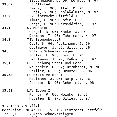
             Ziegenhagen, D. 96; Wermes, M. 97

33,69       TuS Alfstedt                               
             Bieck, J. 96; Ettel, M. 96                
             Lütje, S. 96; Schleßelmann, M. 97

33,7        TSV Eintracht Hittfeld I                   
             Timte, F. 96; Hupfer, P. 96               
             Conje, F. 96; Hermsdörfer, L. 97

34,1        SV Munster                                 
             Gergel, D. 96; Knoke, J. 96               
             Dörmann, T. 96; Fahrtmann, N. 97

34,3        TSV Bienenbüttel                           
             Obst, S. 96; Paetzmann, J. 96             
             Obstmayer, J. 96; Witt, L. 96

34,5        TV Jahn Schneverdingen                     
             Söller, L. 96; Russ, L. 96                
             Feldtmann, T. 97; Raßmann, R. 97

35,1        LG Lüneburg Stadt und Land                 
             Neubecker, B. 97; Bernhardt, M. 96        
             Spiller, G. 96; Brunzel, B. 96

35,53       LG Kreis Verden I                          
             Kaufmann, J. 96; Rumpf, T. 96             
             Schaper, N. 96; Scheffel, L. 98

35,53       LAV Zeven I                                
             Körner, R. 96; Meinke, S. 96              
             Holsten, N. 97; Silies, B. 97

3 x 1000 m Staffel  

Bestleist. 2004: 11:11,53 TSV Eintracht Hittfeld

12:00,1     TV Jahn Schneverdingen                     