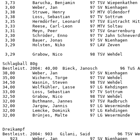
 3,73       Barucha, Benjamin      97 TSV Wiepenkathen 
 3,60       Weber, Jan             97 SV Nienhagen     
 3,38       Struwe, Henry          97 MTV Oldendorf    
 3,38       Loss, Sebastian        97 TV Sottrum       
 3,35       Hermdörfer, Leonard    97 TSV Eintracht Hit
 3,33       Reese, Carl-Leon       97 MTV Soltau       
 3,31       Meyn, Peer             97 TSV Gnarrenburg  
 3,30       Schröder, Enno         97 TV Jahn Schneverd
 3,30       Bauer, Jonas           97 SV Nienhagen     
 3,29       Holsten, Niko          97 LAV Zeven        
 3,29       Grabow, Nico           98 TSV Wehdel       
Schlagball 80g      

Bestleist. 2004: 40,00  Bieck, Janosch         96 TuS A
38,00       Weber, Jan             97 SV Nienhagen     
35,00       Wichern, Torge         97 TSV Wehdel       
34,50       Wasnin, Steven         98 TSV Wehdel       
34,00       Wolfkühler, Lasse      97 LG Kehdingen     
33,00       Loss, Sebastian        97 TV Sottrum       
32,50       Grabow, Nico           98 TSV Wehdel       
32,00       Buthmann, Jannes       97 TSV Radbruch     
32,00       Jargow, Jannis         97 LG Wesermünde    
32,00       Lemcke, Dominik        97 LG Kehdingen     
32,00       Brünjes, Malte         97 LG Wesermünde    
Dreikampf           

Bestleist. 2004: 903   Gilani, Said           96 TSV We
   923      Weber, Jan             97 SV Nienhagen     