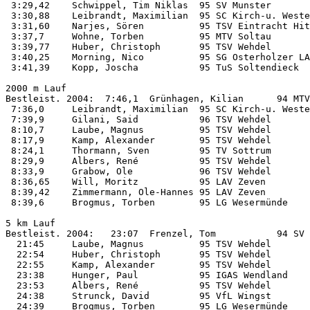
 3:29,42    Schwippel, Tim Niklas  95 SV Munster       
 3:30,88    Leibrandt, Maximilian  95 SC Kirch-u. Weste
 3:31,60    Narjes, Sören          95 TSV Eintracht Hit
 3:37,7     Wohne, Torben          95 MTV Soltau       
 3:39,77    Huber, Christoph       95 TSV Wehdel       
 3:40,25    Morning, Nico          95 SG Osterholzer LA
 3:41,39    Kopp, Joscha           95 TuS Soltendieck  
2000 m Lauf         

Bestleist. 2004:  7:46,1  Grünhagen, Kilian      94 MTV
 7:36,0     Leibrandt, Maximilian  95 SC Kirch-u. Weste
 7:39,9     Gilani, Said           96 TSV Wehdel       
 8:10,7     Laube, Magnus          95 TSV Wehdel       
 8:17,9     Kamp, Alexander        95 TSV Wehdel       
 8:24,1     Thormann, Sven         95 TV Sottrum       
 8:29,9     Albers, René           95 TSV Wehdel       
 8:33,9     Grabow, Ole            96 TSV Wehdel       
 8:36,65    Will, Moritz           95 LAV Zeven        
 8:39,42    Zimmermann, Ole-Hannes 95 LAV Zeven        
 8:39,6     Brogmus, Torben        95 LG Wesermünde    
5 km Lauf           

Bestleist. 2004:   23:07  Frenzel, Tom           94 SV 
  21:45     Laube, Magnus          95 TSV Wehdel       
  22:54     Huber, Christoph       95 TSV Wehdel       
  22:55     Kamp, Alexander        95 TSV Wehdel       
  23:38     Hunger, Paul           95 IGAS Wendland    
  23:53     Albers, René           95 TSV Wehdel       
  24:38     Strunck, David         95 VfL Wingst       
  24:39     Brogmus, Torben        95 LG Wesermünde    