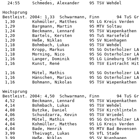
  24:55     Schmedes, Alexander    95 TSV Wehdel       
Hochsprung          

Bestleist. 2004: 1,33  Schwarmann, Finn       94 TuS Gr
 1,30       Kohmüller, Matthes     95 LG Kreis Verden  
 1,29       Bargmann, Martin       95 MTV Soltau       
 1,24       Beckmann, Lennard      95 TSV Wiepenkathen 
 1,20       Bartels, Kersten       95 TuS Harsefeld    
 1,20       Heße, Niklas           95 SV Nienhagen     
 1,18       Bohmbach, Lukas        95 TSV Wehdel       
 1,18       Kropp, Markus          95 SG Osterholzer LA
 1,18       Morning, Nico          95 SG Osterholzer LA
 1,16       Langer, Dominik        95 LG Lüneburg Stadt
 1,16       Kunst, René            95 TSV Eintracht Hit
 1,16       Mütel, Mathis          95 SG Osterholzer LA
 1,16       Hänschen, Marius       95 SG Osterholzer LA
 1,16       Bohmann, Nikolas       95 TSV Wiepenkathen 
Weitsprung          

Bestleist. 2004: 4,50  Schwarmann, Finn       94 TuS Gr
 4,52       Beckmann, Lennard      95 TSV Wiepenkathen 
 4,14       Bohmbach, Lukas        95 TSV Wehdel       
 4,08       Butzke, Daniel         95 TSV Kirchlinteln 
 4,06       Schusdzarra, Kevin     95 TSV Wriedel      
 4,05       Mütel, Mathis          95 SG Osterholzer LA
 4,04       Kohmüller, Matthes     95 LG Kreis Verden  
 4,04       Bade, Henrik           95 MTV Bad Bevensen 
 3,99       Theivagt, Lukas        95 VfL Stade        
 3,99       Heße, Niklas           95 SV Nienhagen     