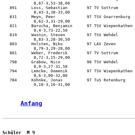
             8,67-3,53-38,00

   891      Loss, Sebastian        97 TV Sottrum       
             8,43-3,38-33,00

   831      Meyn, Peer             97 TSV Gnarrenburg  
             8,62-3,31-29,00

   821      Barucha, Benjamin      97 TSV Wiepenkathen 
             8,4-3,73-22,50

   819      Wasnin, Steven         97 TSV Wehdel       
             8,83-3,28-30,50

   803      Holsten, Niko          97 LAV Zeven        
             8,79-3,29-28,00

   801      Weber, Frederik        97 TV Sottrum       
             8,72-3,15-29,00

   798      Grabow, Nico           98 TSV Wehdel       
             8,9-3,27-31,50

   794      Lemcke, Domenik        97 TSV Wiepenkathen 
             8,6-3,00-32,00

   784      Köhnke, Jonas          97 TuS Rotenburg    
Anfang
Schüler  M 9