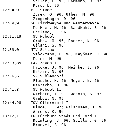
             Söller, L. 96; Raßmann, R. 97             
             Russ, L. 96

12:04,9     VfL Stade                                  
             Zurek, O. 96; Uther, N. 96                
             Ziegenhagen, D. 96

12:09,9     SC Kirchweyhe und Westerweyhe              
             Meißner, M. 96; Sandkuhl, B. 96           
             Ebeling, F. 96

12:11,19    TSV Wehdel                                 
             Grabow, O. 96; Rönner, N. 96              
             Gilani, S. 96

12:33,0     MTV Soltau                                 
             Stöckmann, F. 96; Keyßner, J. 96          
             Meins, M. 96

12:33,85    LAV Zeven I                                
             Fricke, J. 96; Meinke, S. 96              
             Holzer, D. 96

12:36,6     TSV Suhlendorf                             
             Flasche, H. 96; Meyer, N. 96              
             Hinrichs, O. 96

12:41,3     TSV Wehdel II                              
             Wichern, T. 97; Wasnin, S. 97             
             Grabow, N. 98

12:44,26    TSV Otterndorf I                           
             Kluge, L. 97; Wilshusen, J. 96            
             Ahrens, K. 96

13:12,1     LG Lüneburg Stadt und Land I               
             Deimling, J. 96; Spiller, G. 96           
             Brunzel, B. 96
