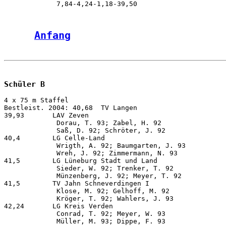
Anfang
Schüler B
4 x 75 m Staffel    
Bestleist. 2004: 40,68  TV Langen
39,93       LAV Zeven                                                    Hamburg 24.09.
             Dorau, T. 93; Zabel, H. 92                                                  
             Saß, D. 92; Schröter, J. 92
40,4        LG Celle-Land                                         Schneverdingen 11.09.
             Wrigth, A. 92; Baumgarten, J. 93                                            
             Wreh, J. 92; Zimmermann, N. 93
41,5        LG Lüneburg Stadt und Land                                  Bleckede 02.07.
             Sieder, W. 92; Trenker, T. 92                                               
             Münzenberg, J. 92; Meyer, T. 92
41,5        TV Jahn Schneverdingen I                              Schneverdingen 11.09.
             Klose, M. 92; Gelhoff, M. 92                                                
             Kröger, T. 92; Wahlers, J. 93
42,24       LG Kreis Verden                                               Verden 10.09.
             Conrad, T. 92; Meyer, W. 93                                                 
             Müller, M. 93; Dippe, F. 93
43,75       TV Langen                                                     Wehdel 25.09.
             Wagner, J. 92; Dibke, S. 93                                                 
             Harms, S. 92; Körner, D. 92
44,22       SV Sporting Lüchow                                      Braunschweig 18.09.
             Frenzel, T. 94; Oswald, F. 92                                               
             Frank, L. 93; Schulz, M. 93
44,42       SG Osterholzer LA                                             Wehdel 25.09.
             Reinery, J. 92; Kaspar, S. 93                                               
             Tröger, S. 93; Beckmann, M. 92
44,4        VfL Stade                                                      Stade 05.07.
             Falk, J. 92; Bünting, P. 92                                                 
             Schewe, K. 93; Scholz, F. 93
44,66       TuS Alfstedt                                                   Oerel 10.07.
             Müller, M. 92; Brandt, M. 92                                                
             Frey, N. 93; Lührs, J. 92

3 x 1000 m Staffel  
Bestleist. 2004:  9:21,06 LG HanstedtII/Wellend./Wriedel
 9:56,50    TV Jahn Schneverdingen                                        Verden 10.09.
             Loeper, J. 93; Sander, S. 92                                                
             Klose, M. 92
10:19,82    LAV Zeven                                                Gnarrenburg 01.05.
             Zabel, H. 92; Schröter, J. 92                                               
             Harms, O. 92
10:30,08    LG Celle-Land                                                 Verden 10.09.
             Wreh, J. 92; Baumgarten, J. 93                                              
             Zimmermann, N. 93
10:44,1     LG Lüneburg Stadt und Land I                             Scharnebeck 17.06.
             Trenker, T. 92; Nickel, F. 92                                               
             Münzenberg, J. 92
11:09,3     SG Osterholzer LA I                                      Schwanewede 20.05.
             Schwarzat, T. 92; Dobers, M. 92                                             
             Kaspar, S. 93
11:24,8     LG Lüneburg Stadt und Land II                            Scharnebeck 17.06.
             Mc Murtry, A. 92; Dröge, D. 92                                              
             Wagener, P. 93
11:52,9     LG Lüneburg Stadt und Land III                           Scharnebeck 17.06.
             Detloff, B. 93; Lindemann, L. 93                                            
             Holst, T. 93
11:54,8     TuS Soltendieck                                           Suhlendorf 20.05.
             Müller, E. 92; Kopp, D. 92                                                  
             Schucht, M. 93
12:08,9     MTV Barum                                                 Suhlendorf 20.05.
             Schulz, M. 93; Horre, J. 92                                                 
             Schwichtenberg, K. 93
12:18,9     LG Wesermünde                                               Loxstedt 12.07.
             Drop, J. 93; Alsguth, M. 93                                                 
             Ortmann, A. 93

Dreikampf Mannschaft
Bestleist. 2004: 5.926   LG Fallingbostel
 6.107      LAV Zeven I                                              Gnarrenburg 01.05.
             Zabel, H. 92 -1.423; Dorau, T. 93 -1.218                                    
             Saß, D. 92 -1.201; Harms, O. 92 -1.137                                      
             Schröter, J. 92 -1.128
 5.631      LG Fallingbostel                                             Bomlitz 10.06.
             Conrad, P. 92 -1.266; Fester, Y. 92 -1.197                                  
             Von Schulz, L. 93 -1.134; Kirck, O. 93 -1.098                               
             Berkenheide, M. 93 -936
 5.382      TV Jahn Schneverdingen I                                      Soltau 09.05.
             Noethen, F. 92 -1.117; Klose, M. 92 -1.116                                  
             Wahler, J. 93 -1.097; Loeper, H. 93 -1.054                                  
             Loeper, J. 93 -998
 5.296      SG Osterholzer LA                                     Osterholz-Sch. 01.07.
             Beckmann, M. 92 -1.135; Rugen, C. 92 -1.088                                 
             Kaspar, S. 93 -1.047; Kniefs, D. 93 -1.014                                  
             Tröger, S. 93 -1.012
 5.290      LG Kreis Verden I                                             Verden 04.05.
             Gummar, A. 92 -1.103; Poolke, K. 92 -1.074                                  
             Cegiolka, M. 92 -1.055; Dippe, F. 93 -1.048                                 
             Conrad, T. 92 -1.010
 5.247      LAZ Celle                                                 Lachendorf 11.06.
             Schrader, M. 93 -1.221; Lennartz, P. 93 -1.043                              
             Steppan, D. 93 -1.024; Horn, J. 92 -992                                     
             Schaper, S. 93 -967
 5.247      LG Celle-Land                                             Lachendorf 11.06.
             Zimmermann, N. 93 -1.292; Wreh, J. 92 -1.218                                
             Baumgarten, J. 93 -984; Dinkela, D. 93 -929                                 
             Harnack, F. 93 -824
 5.110      MTV Soltau I                                                  Soltau 09.05.
             Ludwig, M. 93 -1.083; Janke, M. 93 -1.055                                   
             Schlicht, J. 93 -1.036; Moege, P. 93 -987                                   
             Reuter, J. 92 -949
 5.043      SV Nienhagen                                              Lachendorf 11.06.
             Kuhn, T. 92 -1.126; Fischer, T. 92 -1.068                                   
             Goedejohann, J. 93 -1.006; Stoletzki, R. 93 -928                            
             Moser, A. 92 -915
 4.911      SV Sporting Lüchow                                            Lüchow 02.07.
             Oswald, F. 92 -1.240; Frank, L. 93 -1.095                                   
             Schulz, M. 93 -1.021; Schulz, J. 93 -798                                    
             Gansebohm, M. 93 -757

Vierkampf Mannschaft
Bestleist. 2004: 7.689   LG Fallingbostel
 7.980      LAV Zeven                                                      Oerel 10.07.
             Dorau, T. 93 -1.490; Zabel, H. 92 -1.834                                    
             Harms, O. 92 -1.586; Saß, D. 92 -1.633                                      
             Schröter, J. 92 -1.437
 7.192      SG Osterholzer LA                                     Osterholz-Sch. 01.07.
             Beckmann, M. 92 -1.562; Rugen, C. 92 -1.472                                 
             Kniefs, D. 93 -1.420; Tröger, S. 93 -1.396                                  
             Kaspar, S. 93 -1.342
 7.134      TV Jahn Schneverdingen                                   Winsen/Luhe 03.09.
             Gelhoff, M. 92 -1.681; Klose, M. 92 -1.514                                  
             Noethen, F. 92 -1.408; Bosselmann, L. 93 -1.290                             
             Sander, S. 92 -1.241
 7.017      LAZ Celle                                                 Lachendorf 11.06.
             Schrader, M. 93 -1.616; Lennartz, P. 93 -1.481                              
             Steppan, D. 93 -1.419; Horn, J. 92 -1.251                                   
             Schaper, S. 93 -1.250
 6.833      LG Celle-Land                                             Lachendorf 11.06.
             Zimmermann, N. 93 -1.687; Wreh, J. 92 -1.656                                
             Baumgarten, J. 93 -1.219; Dinkela, D. 93 -1.212                             
             Harnack, F. 93 -1.059
 6.433      LG Kreis Verden                                               Verden 04.05.
             Gummar, A. 92 -1.454; Cegiolka, M. 92 -1.406                                
             Dippe, F. 93 -1.399; Müller, M. 93 -1.141                                   
             Hennecke, R. 92 -1.033
 6.385      SV Nienhagen                                              Lachendorf 11.06.
             Kuhn, T. 92 -1.409; Fischer, T. 92 -1.351                                   
             Goedejohann, J. 93 -1.312; Stoletzki, R. 93 -1.163                          
             Moser, A. 92 -1.150
 6.060      LG Nordheide                                             Winsen/Luhe 11.06.
             Faust, T. 93 -1.344; Krafft, M. 92 -1.287                                   
             Stelter, S. 93 -1.219; Buchtmann, A. 93 -1.135                              
             Nachtigall, F. 93 -1.075

Blockwettk. Mannschaft
Bestl