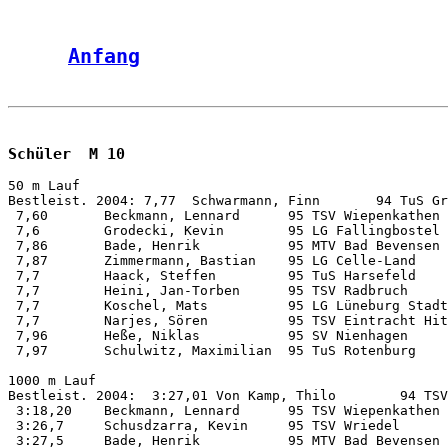
Anfang
Schüler  M 10
50 m Lauf           

Bestleist. 2004: 7,77  Schwarmann, Finn       94 TuS Gr
 7,60       Beckmann, Lennard      95 TSV Wiepenkathen 
 7,6        Grodecki, Kevin        95 LG Fallingbostel 
 7,86       Bade, Henrik           95 MTV Bad Bevensen 
 7,87       Zimmermann, Bastian    95 LG Celle-Land    
 7,7        Haack, Steffen         95 TuS Harsefeld    
 7,7        Heini, Jan-Torben      95 TSV Radbruch     
 7,7        Koschel, Mats          95 LG Lüneburg Stadt
 7,7        Narjes, Sören          95 TSV Eintracht Hit
 7,96       Heße, Niklas           95 SV Nienhagen     
 7,97       Schulwitz, Maximilian  95 TuS Rotenburg    
1000 m Lauf         

Bestleist. 2004:  3:27,01 Von Kamp, Thilo        94 TSV
 3:18,20    Beckmann, Lennard      95 TSV Wiepenkathen 
 3:26,7     Schusdzarra, Kevin     95 TSV Wriedel      
 3:27,5     Bade, Henrik           95 MTV Bad Bevensen 