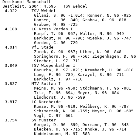
Dreikampf Mannschaft

Bestleist. 2004: 4.595   TSV Wehdel

 4.322      TSV Wehdel                                 
             Gilani, S. 96 -1.014; Rönner, N. 96 -925  
             Hansen, L. 96 -840; Grabow, O. 96 -818    
             Grabow, N. 98 -725

 4.188      LG Kreis Verden I                          
             Rumpf, T. 96 -967; Walter, N. 96 -949     
             Berkhout, M. 96 -796; Wieske, J. 96 -747  
             Gerdes, C. 96 -729

 4.014      VfL Stade                                  
             Zurek, O. 96 -967; Uther, N. 96 -848      
             Springhorn, H. 96 -756; Ziegenhagen, D. 96
             Stecher, L. 97 -711

 3.849      TSV Wiepenkathen I                         
             Barucha, B. 97 -821; Krumbach, H. 96 -818 
             Lang, F. 96 -789; Karayel, S. 96 -711     
             Berkholz, T. 97 -710

 3.837      MTV Soltau I                               
             Meins, M. 96 -959; Stöckmann, F. 96 -901  
             Tilz, F. 96 -694; Meyer, N. 96 -684       
             Lindhorst, J. 96 -599

 3.817      LG Nordheide                               
             Kunze, M. 96 -919; Weißberg, K. 96 -787   
             Schimeczek, N. 96 -755; Meyer, D. 96 -695 
             Vogl, C. 97 -661

 3.754      SV Munster                                 
             Gergel, D. 96 -899; Dörmann, T. 96 -843   
             Blecken, H. 96 -715; Knoke, J. 96 -714    
             Küddelsmann, M. 97 -583
