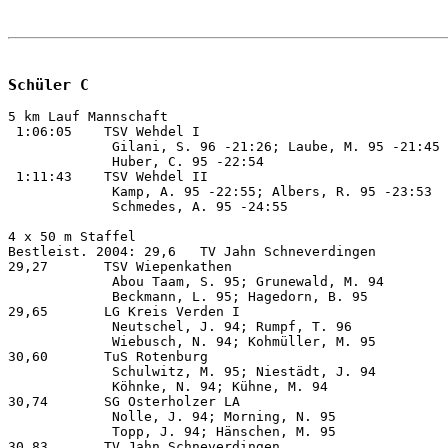
Schüler C
5 km Lauf Mannschaft
 1:06:05    TSV Wehdel I                                          Osterholz/Sch. 09.10.
             Gilani, S. 96 -21:26; Laube, M. 95 -21:45                                   
             Huber, C. 95 -22:54
 1:11:43    TSV Wehdel II                                         Osterholz/Sch. 09.10.
             Kamp, A. 95 -22:55; Albers, R. 95 -23:53                                    
             Schmedes, A. 95 -24:55

4 x 50 m Staffel    
Bestleist. 2004: 29,6   TV Jahn Schneverdingen
29,27       TSV Wiepenkathen                                              Verden 10.09.
             Abou Taam, S. 95; Grunewald, M. 94                                          
             Beckmann, L. 95; Hagedorn, B. 95
29,65       LG Kreis Verden I                                             Verden 10.09.
             Neutschel, J. 94; Rumpf, T. 96                                              
             Wiebusch, N. 94; Kohmüller, M. 95
30,60       TuS Rotenburg                                                  Oerel 10.07.
             Schulwitz, M. 95; Niestädt, J. 94                                           
             Köhnke, N. 94; Kühne, M. 94
30,74       SG Osterholzer LA                                             Wehdel 25.09.
             Nolle, J. 94; Morning, N. 95                                                
             Topp, J. 94; Hänschen, M. 95
30,83       TV Jahn Schneverdingen                                         Stade 10.07.
             Krieg, K. 94; Hebenbrock, D. 94                                             
             Rama, F. 94; Röcker, C. 94
31,41       LAV Zeven I                                                    Zeven 17.09.
             Harden, B. 95; Allers, N. 95                                                
             Müller, E. 94; Schneider, D. 94
31,2        LG Fallingbostel                                      Schneverdingen 11.09.
             Ahlgrimm, S. 94; Pecht, M. 95                                               
             Grodecki, K. 95; Sadowski, J. 94
31,54       SV Nienhagen                                                   Celle 01.10.
             Seiler, J. 94; Heße, N. 95                                                  
             Troitsch, J. 94; Rethmeyer, H. 94
31,6        TSV Eintracht Hittfeld                                      Hittfeld 10.07.
             Krebs, J. 95; Kunst, R. 95                                                  
             de Jelski, F. 94; Narjes, S. 95
31,7        TSV Wriedel                                                Suderburg 27.08.
             Gundlach, B. 95; Koziburski, M. 95                                          
             Schöckel, L. 94; Schusdzarra, K. 95

3 x 1000 m Staffel  
Bestleist. 2004: 10:17,81 TV Jahn Schneverdingen
10:19,89    TSV Wiepenkathen                                              Verden 10.09.
             Grunewald, M. 94; Barucha, A. 95                                            
             Beckmann, L. 95
10:21,29    MTV Oldendorf                                                 Verden 10.09.
             Witte, C. 94; Meinecke, J. 94                                               
             Grünhagen, K. 94
11:06,87    TSV Eintracht Hittfeld I                                      Verden 10.09.
             Krebs, J. 95; Narjes, S. 95                                                 
             De Jelski, F. 94
11:07,02    LG Kreis Verden I                                             Verden 10.09.
             Gerdes, C. 96; Schaller, M. 94                                              
             Kohmüller, M. 95
11:12,67    TSV Bremervörde I                                        Gnarrenburg 01.05.
             Von Kamp, T. 94; Meinke, H. 95                                              
             Von Kamp, L. 94
11:13,40    TV Langen                                                   Cuxhaven 22.05.
             Schmidt, C. 94; Stein, J. 94                                                
             Pöhlmann, S. 95
11:23,3     TSV Wehdel                                                 Oldendorf 29.06.
             Huber, C. 95; Laube, M. 95                                                  
             Gilani, S. 96
11:24,4     SV Munster                                            Schneverdingen 23.09.
             Tönniessen, M. 95; Denne, C. 94                                             
             Schwippel, T. 95
11:31,7     LG Lüneburg Stadt und Land I                             Scharnebeck 17.06.
             Schaltegger, G. 95; Weiß,  . 94                                             
             Perschke, D. 94
11:32,51    LAV Zeven I                                                   Verden 10.09.
             Will, M. 95; Michels, N. 94                                                 
             Zimmermann, J. 95

Dreikampf Mannschaft
Bestleist. 2004: 4.932   MTV Soltau
 5.183      SV Nienhagen                                              Lachendorf 11.06.
             Seiler, J. 94 -1.261; Rethmeyer, H. 94 -1.105                               
             Heße, N. 95 -1.010; Troitzsch, J. 94 -912                                   
             Seehafer, L. 94 -895
 5.052      TSV Wiepenkathen I                                    Stade-Wiepenk. 24.05.
             Beckmann, L. 95 -1.144; Grunewald, M. 94 -1.093                             
             Hagedorn, B. 95 -988; Samulewitsch, J. 95 -914                              
             Taam, S. 95 -913
 5.019      LG Fallingbostel I                                    Schneverdingen 02.07.
             Sadowski, J. 94 -1.101; Nebel, J. 94 -1.064                                 
             Ahlgrimm, S. 94 -1.017; Schulte, N. 94 -1.009                               
             Semmler, M. 95 -828
 4.893      SG Osterholzer LA I                                       Ritterhude 17.09.
             Mütel, M. 95 -1.000; Breiter, J. 95 -990                                    
             Hänschen, M. 95 -983; Freilin, I. 94 -961                                   
             Nolle, J. 94 -959
 4.860      TuS Rotenburg                                                  Oerel 10.07.
             Kühne, M. 94 -1.116; Schulwitz, M. 95 -1.059                                
             Niestädt, J. 94 -961; Köhnke, N. 94 -911                                    
             Kettenburg, H. 95 -813
 4.773      TSV Wehdel                                                    Wehdel 24.08.
             Huber, C. 95 -1.029; Bohmbach, L. 95 -1.025                                 
             Hermann, F. 94 -921; Laube, M. 95 -911                                      
             Albers, R. 95 -887
 4.747      LG Kreis Verden I                                             Bremen 03.07.
             Kohmüller, M. 95 -1.040; Wiebusch, N. 94 -991                               
             Schaller, M. 94 -935; Pannevis, J. 95 -922                                  
             Siemt, B. 94 -859
 4.676      LG Lüneburg Stadt und Land I                                Bleckede 21.05.
             Petersen, R. 94 -1.024; Schwiemann, N. 94 -980                              
             Trenker, T. 94 -902; Perschke, D. 94 -896                                   
             Lorenz, H. 95 -874
 4.594      LAV Zeven                                                      Zeven 17.09.
             Allers, N. 95 -964; Zimmermann, O. 95 -951                                  
             Eijsink, P. 94 -914; Michaelis, N. 94 -894                                  
             Schneider, D. 94 -871
 4.527      TSV Wriedel                                                Suderburg 02.07.
             Schusdzarra, K. 95 -1.028; Schöckel, L. 94 -1.019                           
             Gundlach, B. 95 -870; Borchmann, S. 94 -834                                 
             Koziburski, M. 95 -776

Vierkampf Mannschaft
Bestleist. 2004: 6.350   SG Osterholzer LA
 6.582      SV Nienhagen                                              Lachendorf 11.06.
             Seiler, J. 94 -1.590; Rethmeyer, H. 94 -1.411                               
             Heße, N. 95 -1.328; Troitzsch, J. 94 -1.147                                 
             Seehafer, L. 94 -1.106
 6.312      SG Osterholzer LA I                                       Ritterhude 17.09.
             Nolle, J. 94 -1.332; Mütel, M. 95 -1.283                                    
             Hänschen, M. 95 -1.242; Kropp, M. 95 -1.230                                 
             Breiter, J. 95 -1.225
 6.254      TSV Wehdel                                                    Wehdel 24.08.
             Bohmbach, L. 95 -1.332; Huber, C. 95 -1.306                                 
             Gilani, S. 96 -1.290; Hermann, F. 94 -1.198                                 
             Laube, M. 95 -1.128
 6.242      TSV Wiepenkathen                                               Zeven 17.09.
             Beckmann, L. 95 -1.467; Grunewald, M. 94 -1.296                             
             Bohmann, N. 95 -1.196; Hagedorn, B. 95 -1.146                               
             Barucha, A. 95 -1.137
 6.179      LG Lüneburg Stadt und Land I                                Bleckede 21.05.
             Petersen, R. 94 -1.419; Schwiemann, N. 94 -1.275                            
             Trenker, T. 94 -1.197; Perschke, D. 94 -1.167                               
             Lorenz, H. 95 -1.121
 5.795      LG Kreis Verden                                                Zeven 17.09.
             Kohmüller, M. 95 -1.431; Schaller, M. 94 -1.200                             
             Pannevis, J. 95 -1.093; Greune, R. 95 -1.036                                
             Albrecht, R. 94 -1.035
 5.686      SG Osterholzer LA II                                      Ritterhude 17.09.
             Morning, N. 95 -1.217; Freilin, I. 94 -1.196                 