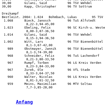
39,00       Gilani, Said           96 TSV Wehdel       
39,00       Kapp, Christopher      96 TV Sottrum       
Dreikampf           

Bestleist. 2004: 1.024   Bohmbach, Lukas        95 TSV 
 1.068      Bieck, Janosch         96 TuS Alfstedt     
             8,22-3,94-45,00

 1.023      Ebeling, Felix         96 SC Kirch-u. Weste
             8,00-3,87-36,50

 1.014      Gilani, Said           96 TSV Wehdel       
             8,15-3,94-36,50

 1.002      Witt, Lars             96 TSV Bienenbüttel 
             8,1-3,67-42,00

   989      Obstmayer, Jannik      96 TSV Bienenbüttel 
             8,1-3,74-39,00

   968      Schneider, Felix       96 TuS Lachendorf   
             8,21-3,80-33,50

   967      Rumpf, Torben          96 LG Kreis Verden  
             8,23-3,84-33,00

   967      Zurek, Ole             96 VfL Stade        
             8,33-3,64-37,50

   960      Walter, Nicolas        96 LG Kreis Verden  
             8,01-3,61-32,50

   959      Meins, Maximilian      96 MTV Soltau       
Anfang