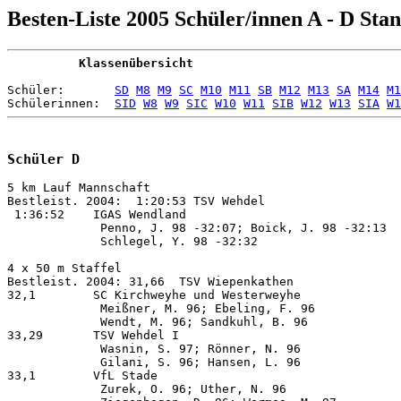
Besten-Liste 2005 Schüler/innen A - D Stan
          Klassenübersicht
Schüler:       
SD
M8
M9
SC
M10
M11
SB
M12
M13
SA
M14
M1
Schülerinnen:  
SID
W8
W9
SIC
W10
W11
SIB
W12
W13
SIA
W1
Schüler D
5 km Lauf Mannschaft

Bestleist. 2004:  1:20:53 TSV Wehdel

 1:36:52    IGAS Wendland                              
             Penno, J. 98 -32:07; Boick, J. 98 -32:13  
             Schlegel, Y. 98 -32:32

4 x 50 m Staffel    

Bestleist. 2004: 31,66  TSV Wiepenkathen

32,1        SC Kirchweyhe und Westerweyhe              
             Meißner, M. 96; Ebeling, F. 96            
             Wendt, M. 96; Sandkuhl, B. 96

33,29       TSV Wehdel I                               
             Wasnin, S. 97; Rönner, N. 96              
             Gilani, S. 96; Hansen, L. 96

33,1        VfL Stade                                  
             Zurek, O. 96; Uther, N. 96                