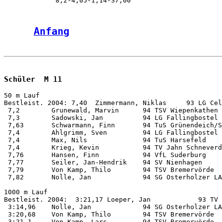
Anfang
Schüler  M 11
50 m Lauf           

Bestleist. 2004: 7,40  Zimmermann, Niklas     93 LG Cel
 7,2        Grunewald, Marvin      94 TSV Wiepenkathen 
 7,3        Sadowski, Jan          94 LG Fallingbostel 
 7,63       Schwarmann, Finn       94 TuS Grünendeich/S
 7,4        Ahlgrimm, Sven         94 LG Fallingbostel 
 7,4        Max, Nils              94 TuS Harsefeld    
 7,4        Krieg, Kevin           94 TV Jahn Schneverd
 7,76       Hansen, Finn           94 VfL Suderburg    
 7,77       Seiler, Jan-Hendrik    94 SV Nienhagen     
 7,79       Von Kamp, Thilo        94 TSV Bremervörde  
 7,82       Nolle, Jan             94 SG Osterholzer LA
1000 m Lauf         

Bestleist. 2004:  3:21,17 Loeper, Jan            93 TV 
 3:14,96    Nolle, Jan             94 SG Osterholzer LA
 3:20,68    Von Kamp, Thilo        94 TSV Bremervörde  
 3:21,1     Von Kamp, Lars         94 TSV Bremervörde  