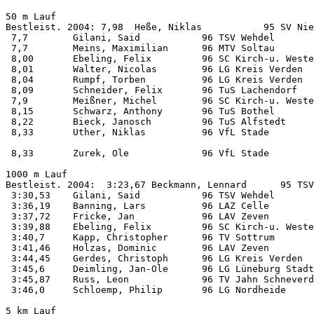
50 m Lauf           

Bestleist. 2004: 7,98  Heße, Niklas           95 SV Nie
 7,7        Gilani, Said           96 TSV Wehdel       
 7,7        Meins, Maximilian      96 MTV Soltau       
 8,00       Ebeling, Felix         96 SC Kirch-u. Weste
 8,01       Walter, Nicolas        96 LG Kreis Verden  
 8,04       Rumpf, Torben          96 LG Kreis Verden  
 8,09       Schneider, Felix       96 TuS Lachendorf   
 7,9        Meißner, Michel        96 SC Kirch-u. Weste
 8,15       Schwarz, Anthony       96 TuS Bothel       
 8,22       Bieck, Janosch         96 TuS Alfstedt     
 8,33       Uther, Niklas          96 VfL Stade        
 8,33       Zurek, Ole             96 VfL Stade        
1000 m Lauf         

Bestleist. 2004:  3:23,67 Beckmann, Lennard      95 TSV
 3:30,53    Gilani, Said           96 TSV Wehdel       
 3:36,19    Banning, Lars          96 LAZ Celle        
 3:37,72    Fricke, Jan            96 LAV Zeven        
 3:39,88    Ebeling, Felix         96 SC Kirch-u. Weste
 3:40,7     Kapp, Christopher      96 TV Sottrum       
 3:41,46    Holzas, Dominic        96 LAV Zeven        
 3:44,45    Gerdes, Christoph      96 LG Kreis Verden  
 3:45,6     Deimling, Jan-Ole      96 LG Lüneburg Stadt
 3:45,87    Russ, Leon             96 TV Jahn Schneverd
 3:46,0     Schloemp, Philip       96 LG Nordheide     
5 km Lauf           
