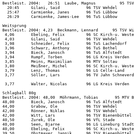
Bestleist. 2004:   26:51  Laube, Magnus          95 TSV
  20:45     Gilani, Said           96 TSV Wehdel       
  25:47     Carmienke, Janes       96 TuS Lübbow       
  26:29     Carmienke, James-Lee   96 TuS Lübbow       
Weitsprung          

Bestleist. 2004: 4,23  Beckmann, Lennard      95 TSV Wi
 4,06       Ebeling, Felix         96 SC Kirch-u. Weste
 4,03       Gilani, Said           96 TSV Wehdel       
 3,98       Schneider, Felix       96 TuS Lachendorf   
 3,96       Schwarz, Anthony       96 TuS Bothel       
 3,94       Bieck, Janosch         96 TuS Alfstedt     
 3,94       Rumpf, Torben          96 LG Kreis Verden  
 3,85       Meins, Maximilian      96 MTV Soltau       
 3,80       Meißner, Michel        96 SC Kirch-u. Weste
 3,79       Lenz, Thomas           96 LG Celle-Land    
 3,77       Söller, Lars           96 TV Jahn Schneverd
 3,77       Walter, Nicolas        96 LG Kreis Verden  
Schlagball 80g      

Bestleist. 2004: 48,00  Möhrmann, Tobias       95 MTV B
48,00       Bieck, Janosch         96 TuS Alfstedt     
44,00       Grabow, Ole            96 TSV Wehdel       
42,00       Rönner, Niklas         96 TSV Wehdel       
42,00       Witt, Lars             96 TSV Bienenbüttel 
40,50       Zurek, Ole             96 VfL Stade        
40,00       Seen, Bjarne           96 LG Lüneburg Stadt
40,00       Ebeling, Felix         96 SC Kirch-u. Weste
39,50       Obstmayer, Jannik      96 TSV Bienenbüttel 