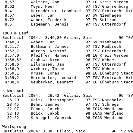
 8,57       Wolters, Jan           97 LG Kreis Verden  
 8,62       Meyn, Peer             97 TSV Gnarrenburg  
 8,4        Hermsdörfer, Leonhard  97 TSV Eintracht Hit
 8,67       Weber, Jan             97 SV Nienhagen     
 8,72       Weber, Frederik        97 TV Sottrum       
 8,5        Lagemann, Dennis       97 TSV Otterndorf   
1000 m Lauf         

Bestleist. 2004:  3:46,80 Gilani, Said           96 TSV
 3:48,3     Weber, Jan             97 SV Nienhagen     
 3:51,7     Buthmann, Jannes       97 TSV Radbruch     
 3:52,7     Ahrens, Kristof        97 TSV Otterndorf   
 3:57,0     Pfeiffer, Hannes       98 LG Kreis Verden  
 3:58,52    Grabow, Nico           98 TSV Wehdel       
 3:58,6     Wilshusen, Jan         97 TSV Otterndorf   
 3:58,9     Wichern, Torge         97 TSV Wehdel       
 3:59,1     Kruse, Jonas           98 LG Lüneburg Stadt
 3:59,2     Hermdörfer, Leonard    97 TSV Eintracht Hit
 4:00,4     Neubecker, Bennett     97 LG Lüneburg Stadt
5 km Lauf           

Bestleist. 2004:   26:42  Gilani, Said           96 TSV
  26:29     Holtz, Christopher     97 TSG Nordholz     
  28:45     Behn, Jannes           97 TSV Schnega      
  32:07     Penno, Jascha          98 IGAS Wendland    
  32:13     Boick, Jakob           98 IGAS Wendland    
  32:32     Schlegel, Yannick      98 IGAS Wendland    
Weitsprung          

Bestleist. 2004: 3,80  Gilani, Said           96 TSV We