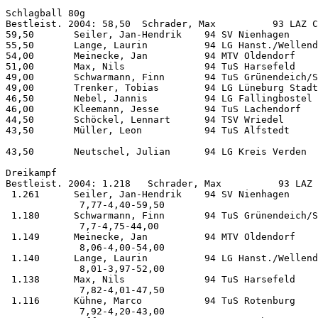
Schlagball 80g      

Bestleist. 2004: 58,50  Schrader, Max          93 LAZ C
59,50       Seiler, Jan-Hendrik    94 SV Nienhagen     
55,50       Lange, Laurin          94 LG Hanst./Wellend
54,00       Meinecke, Jan          94 MTV Oldendorf    
51,00       Max, Nils              94 TuS Harsefeld    
49,00       Schwarmann, Finn       94 TuS Grünendeich/S
49,00       Trenker, Tobias        94 LG Lüneburg Stadt
46,50       Nebel, Jannis          94 LG Fallingbostel 
46,00       Kleemann, Jesse        94 TuS Lachendorf   
44,50       Schöckel, Lennart      94 TSV Wriedel      
43,50       Müller, Leon           94 TuS Alfstedt     
43,50       Neutschel, Julian      94 LG Kreis Verden  
Dreikampf           

Bestleist. 2004: 1.218   Schrader, Max          93 LAZ 
 1.261      Seiler, Jan-Hendrik    94 SV Nienhagen     
             7,77-4,40-59,50

 1.180      Schwarmann, Finn       94 TuS Grünendeich/S
             7,7-4,75-44,00

 1.149      Meinecke, Jan          94 MTV Oldendorf    
             8,06-4,00-54,00

 1.140      Lange, Laurin          94 LG Hanst./Wellend
             8,01-3,97-52,00

 1.138      Max, Nils              94 TuS Harsefeld    
             7,82-4,01-47,50

 1.116      Kühne, Marco           94 TuS Rotenburg    
             7,92-4,20-43,00
