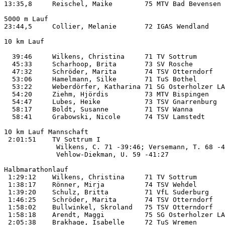
13:35,8     Reischel, Maike        75 MTV Bad Bevensen 
5000 m Lauf         

23:44,5     Collier, Melanie       72 IGAS Wendland    
10 km Lauf          

  39:46     Wilkens, Christina     71 TV Sottrum       
  45:33     Scharhoop, Brita       73 SV Rosche        
  47:32     Schröder, Marita       74 TSV Otterndorf   
  53:06     Hamelmann, Silke       71 TuS Bothel       
  53:22     Weberdörfer, Katharina 71 SG Osterholzer LA
  54:20     Ziehm, Hjördis         73 MTV Bispingen    
  54:47     Lubes, Heike           73 TSV Gnarrenburg  
  58:17     Boldt, Susanne         71 TSV Wanna        
  58:41     Grabowski, Nicole      74 TSV Lamstedt     
10 km Lauf Mannschaft

 2:01:51    TV Sottrum I                               
             Wilkens, C. 71 -39:46; Versemann, T. 68 -4
             Vehlow-Diekman, U. 59 -41:27

Halbmarathonlauf    

 1:29:12    Wilkens, Christina     71 TV Sottrum       
 1:38:17    Rönner, Mirja          74 TSV Wehdel       
 1:39:20    Schulz, Britta         71 VfL Suderburg    
 1:46:25    Schröder, Marita       74 TSV Otterndorf   
 1:58:02    Bullwinkel, Skroland   75 TSV Otterndorf   
 1:58:18    Arendt, Maggi          75 SG Osterholzer LA
 2:05:38    Brakhage, Isabelle     72 TuS Wremen       