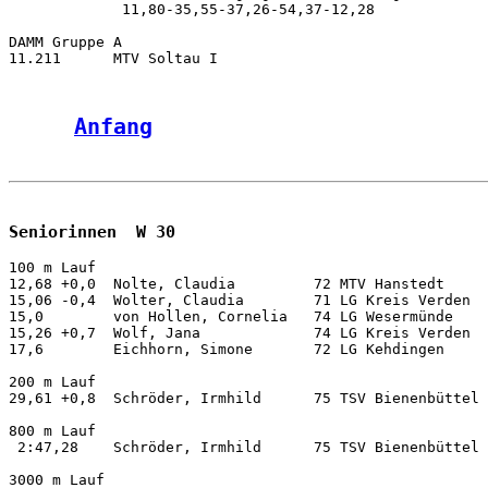
Anfang
Seniorinnen  W 30
100 m Lauf          

12,68 +0,0  Nolte, Claudia         72 MTV Hanstedt     
15,06 -0,4  Wolter, Claudia        71 LG Kreis Verden  
15,0        von Hollen, Cornelia   74 LG Wesermünde    
15,26 +0,7  Wolf, Jana             74 LG Kreis Verden  
17,6        Eichhorn, Simone       72 LG Kehdingen     
200 m Lauf          

29,61 +0,8  Schröder, Irmhild      75 TSV Bienenbüttel 
800 m Lauf          

 2:47,28    Schröder, Irmhild      75 TSV Bienenbüttel 
3000 m Lauf         
