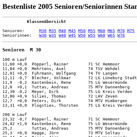
Bestenliste 2005 Senioren/Seniorinnen Stan
          Klassenübersicht
Senioren:      
M30
M35
M40
M45
M50
M55
M60
M65
M70
M75
Seniorinnen:   
W30
W35
W40
W45
W50
W55
W60
W65
W70
Senioren  M 30
100 m Lauf          
11,60 +0,0  Pöpperl, Rainer        71 SC Hemmoor             Münster            18.06.
11,84 +0,0  Mehrtens, Axel         74 TSV Wehdel             Wunstorf           05.06.
12,01 +0,0  Fuhrmann, Wolfgang     74 TV Langen              Zeven              14.08.
12,11 -0,7  Blecher, Volkmar       72 LG Lüneburg Stadt-Land Winsen/Luhe        03.09.
11,9  -0,2  Kastenbein, Rene       75 LG Wesermünde          Wiepenkathen       24.04.
12,0  +0,1  Tuttas, Andreas        75 MTV Dannenberg         Lüchow             18.06.
12,39 -0,2  Meyer, Dirk            75 LG Kreis Verden        Verden             27.08.
12,86 +0,9  Silies, Thomas         72 LAV Zeven              Oldendorf          09.06.
12,7  +0,0  Peters, Dirk           74 MTV Himbergen          Suderburg          01.05.
13,31 +0,0  Plogsties, Thorsten    75 LG Kreis Verden        Verden             27.08.

200 m Lauf          
23,32 -0,7  Pöpperl, Rainer        71 SC Hemmoor             Nordholz           27.08.
24,42 +1,9  Kastenbein, Rene       75 LG Wesermünde          Osnabrück          18.09.
25,2        Tuttas, Andreas        75 MTV Dannenberg         Dannenberg         25.05.
25,3  +0,9  Hagge, Jörn            73 MTV Soltau             Soltau             11.06.
26,24 -0,3  Beger, Jörn            71 LG Wesermünde          Osterholz-Sch.     29.05.
26,78 +1,4  Werner, Karsten        73 LG Lüneburg Stadt-Land Osnabrück          18.09.
26,6  +0,6  Peter, Frank           71 TV Jahn Schneverdingen Soltau             11.06.
26,8  +0,9  Pinkernelle, Stefan    74 MTV Soltau             Soltau             11.06.
27,22 -1,4  Silies, Thomas         72 LAV Zeven              Zeven              23.05.
27,59 +1,4  Dohrmann, Jens         73 LAV Zeven              Osnabrück          18.09.

400 m Lauf          
51,0        Pöpperl, Rainer        71 SC Hemmoor             HH-Neugraben       01.09.
54,69       Hagge, Jörn            73 MTV Soltau             Celle              26.06.
54,71       Blecher, Volkmar       72 LG Lüneburg Stadt-Land Winsen/Luhe        03.09.
55,50       Kastenbein, Rene       75 LG Wesermünde          Osterholz-Sch.     29.05.
62,04       Meyer, Dirk            75 LG Kreis Verden        Verden             27.08.
63,33       Plogsties, Thorsten    75 LG Kreis Verden        Verden             27.08.
65,9        Cosme, Jorge           72 TuS Hermannsburg       Suderburg          28.08.

800 m Lauf          
 2:09,41    Beger, Jörn            71 LG Wesermünde          Osterholz-Sch.     29.05.
 2:12,46    Hagge, Jörn            73 MTV Soltau             Osterholz-Sch.     29.05.
 2:14,62    Annecke, Lars          73 MTV Soltau             Osterholz-Sch.     29.05.
 2:17,08    Ördek, Emin            73 SG Osterholzer LA      Delmenhorst        22.06.
 2:24,13    Poolke, Oliver         71 LG Kreis Verden        Verden             24.04.

1000 m Lauf         
 3:01,8     Poolke, Oliver         71 LG Kreis Verden        Sottrum            26.05.
 3:09,48    Annecke, Lars          73 MTV Müden/Örtze        Hannover           08.05.

1500 m Lauf         
 4:28,54    Rohde, Roland          72 LG Nordheide           Celle              26.06.
 4:33,8     Cosme, Jorge           72 TuS Hermannsburg       Winsen/Luhe        10.08.
 4:41,3     Beger, Jörn            71 LG Wesermünde          Sottrum            26.05.
 4:53,34    Blecher, Volkmar       72 LG Lüneburg Stadt-Land Winsen/Luhe        04.09.
 4:55,3     Hagge, Jörn            73 MTV Soltau             Soltau             11.06.
 4:56,8     Wajemann, Sven         74 TuS Bothel             Sottrum            26.05.
 4:57,75    Fuhrmann, Wolfgang     74 TV Langen              Zeven              14.05.
 5:04,86    Werner, Karsten        73 LG Lüneburg Stadt-Land Osnabrück          18.09.
 5:07,74    Dohrmann, Jens         73 LAV Zeven              Osnabrück          18.09.
 5:10,17    Kastenbein, Rene       75 LG Wesermünde          Osnabrück          18.09.

1 Meile             
 5:01,02    Rohde, Roland          72 LG Nordheide           Neustadt           21.05.
 5:10,25    Hagge, Jörn            73 MTV Soltau             Soltau             08.06.
 5:23,6     Poolke, Oliver         71 LG Kreis Verden        Sottrum            21.04.
 6:03,95    Peter, Frank           71 TV Jahn Schneverdingen Soltau             08.06.

3000 m Lauf         
 9:30,7     Meyer, Christoph       75 LG PSV Uelzen/MTV BarumSuderburg          07.09.
 9:32,51    Rohde, Roland          72 LG Nordheide           Wunstorf           05.06.
 9:38,9     Cosme, Jorge           72 TuS Hermannsburg       Winsen/Luhe        17.08.
 9:47,7     Erich, Olaf            71 TSV Gnarrenburg        Sottrum            13.09.
 9:59,49    Silies, Thomas         72 LAV Zeven              Zeven              11.04.
10:09,99    Beger, Jörn            71 TV Langen              Stade              05.05.
10:21,3     Annecke, Lars          73 MTV Müden/Örtze        Unterlüß           20.05.
11:46,2     Holst, Kim             73 TuS Grünendeich/Steink.Dochtersen         15.05.
12:44,1     Bartelt, Timo          74 VfL Suderburg          Suderburg          07.09.

5000 m Lauf         
16:22,6     Cosma, Jorge           72 TuS Hermannsburg       Winsen/Luhe        24.08.
16:26,8     Rupprecht, Peer-Rasmus 75 Stader SV              Dochtersen         13.05.
16:30,3     Rohde, Roland          72 LG Nordheide           Winsen/Luhe        24.08.
16:52,6     Erich, Olaf            71 TSV Gnarrenburg        Sottrum            15.06.
17:44,01    Silies, Thomas         72 LAV Zeven              Oldendorf          09.06.
17:52,83    Beger, Jörn            71 LG Wesermünde          Hannover           21.05.
18:44,3     Mahler, Stephan        72 LG Kehdingen           Dochtersen         13.05.
24:49,8     Bloss, Henning         73 LG Kehdingen           Dochtersen         13.05.

10.000 m Lauf       
36:28,4     Erich, Olaf            71 TSV Gnarrenburg        Sottrum            13.09.
45:10,4     Giese, Kay             71 Post-SV Buxtehude      Buxtehude          10.04.
47:39,6     Bartelt, Timo          74 VfL Suderburg          Suderburg          23.09.

1 Stunde Lauf       
13.060      Giese, Kay             71 Post-SV Buxtehude      Buxtehude          10.04.

10 km Lauf          
  32:51     Susmann, Markus        75 MTV Lüdingworth        Otterndorf         20.03.
  34:04     Meyer, Detlef          75 SG Osterholzer LA      Otterndorf         11.09.
  34:18     Meyer, Christoph       75 LG PSV Uelzen/MTV BarumOtterndorf         20.03.
  34:30     Rupprecht, Peer-Rasmus 75 Stader SV              Wanna              16.07.
  34:58     Erich, Olaf            71 TSV Gnarrenburg        Sottrum            06.05.
  36:16     Ördek, Emin            73 SG Osterholzer LA      Bremen             25.09.
  36:17     Silies, Thomas         72 LAV Zeven              Sottrum            06.05.
  36:21     Beger, Jörn            71 TV Langen              Otterndorf         20.03.
  36:25     Pingel, Lars           75 TSV Großenwörden       Himmelpforten      19.03.
  38:00     Rettig, Frank          75 SV Munster             Schortens          29.10.

10 km Lauf Mannschaft
 1:50:55    TSV Eintracht Hittfeld I                          Buchholz           19.06.
             Helmboldt, R. 62 -35:26; Bülow, M. 69 -36:52                                
             Ebel, F. 69 -38:37
 1:51:38    TSV Otterndorf I                                  Balje              11.06.
             Schwiemann, M. 70 -36:05; Tietje, M. 56 -36:08                              
             Hargus, T. 68 -39:25
 1:59:20    TSV Gnarrenburg I                                 Sottrum            06.05.
             Erich, O. 71 -34:58; Sethmann, D. 43 -40:03                                 
             Rimkus, R. 61 -44:19
 2:04:22    TV Scheeßel Eichenschule                          Sottrum            06.05.
             Brinkmann, K. 61 -39:50; Klindworth, J. 59 -40:03                           
             Tietjen, M. 74 -44:29
 2:05:37    TSG Nordholz I                                    Otterndorf         20.03.
             Krix, P. 66 -41:07; Mertens, U. 66 -41:23                                   
             Lopez, M. 57 -43:07
 2:08:04    TV Sottrum                                        Sottrum            06.05.
             Rosebrock, L. 71 -38:23; Holzkamm, T. 71 -44:31                             
             Hammesfahr, H. 57 -45:10
 2:09:26    SV Sporting Lüchow I                              Lüchow             19.08.
             Frenzel, T. 67 -41:04; Thiele, R. 46 -42:32                                 
             Haacke, M. 56 -45:50
 2:20:45    SV Sporting Lüchow II                             Lüchow             19.08.
             Gehrke, T. 43 -45:55; Wolfrath, V. 72 -46:52                                
             Göwe, D. 42 -47:58
 2:45:16    SV Sporting Lüchow III                            Lüchow             19.08.
             Richter, P. 68 -49:44; Oswald, P. 61 -57:27                                 
             Cordes, C. 57 -58:05

Halbmarathonlauf    
 1:18:55    Ehrlich, Olaf          71 TSV Gnarrenburg        HH-Neugraben       03.04.
 1:25:04    Silies, Thomas         72 LAV Zeven              Spelle             19.08.
 1:26:52    Horn, Carsten          71 SC Kirch-u. WesterweyheBad Bevensen       08.05.
 1:29:31    Zurek, Oliver          71 TSV Wehdel             hh Neugraben       30.10.
 1:32:15    Beger, Jörn            71 LG Wesermünde          Bokel              27.08.
 1:33:27    Frey, Jürgen           71 TSV Ihlienworth        Otterndorf         25.09.
 1:34:40    Wilkens, Stefan        75 IGAS Wendland          Wustrow            02.04.
 1:36:46    Bergmann, Marko        74 VfL Stade              Himmelpforten      19.03.
 1:40:03    Boikat, Dirk           74 IGAS Wendland          Wustrow            02.04.
 1:40:03    Meyer, Oliver          72 IGAS Wendland          Wustrow            02.04.

Halbmarathonlauf Mannschaft
 4:03:57    