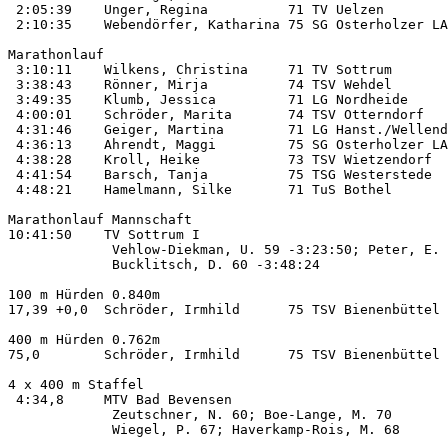
 2:05:39    Unger, Regina          71 TV Uelzen        
 2:10:35    Webendörfer, Katharina 75 SG Osterholzer LA
Marathonlauf        

 3:10:11    Wilkens, Christina     71 TV Sottrum       
 3:38:43    Rönner, Mirja          74 TSV Wehdel       
 3:49:35    Klumb, Jessica         71 LG Nordheide     
 4:00:01    Schröder, Marita       74 TSV Otterndorf   
 4:31:46    Geiger, Martina        71 LG Hanst./Wellend
 4:36:13    Ahrendt, Maggi         75 SG Osterholzer LA
 4:38:28    Kroll, Heike           73 TSV Wietzendorf  
 4:41:54    Barsch, Tanja          75 TSG Westerstede  
 4:48:21    Hamelmann, Silke       71 TuS Bothel       
Marathonlauf Mannschaft

10:41:50    TV Sottrum I                               
             Vehlow-Diekman, U. 59 -3:23:50; Peter, E. 
             Bucklitsch, D. 60 -3:48:24

100 m Hürden 0.840m

17,39 +0,0  Schröder, Irmhild      75 TSV Bienenbüttel 
400 m Hürden 0.762m

75,0        Schröder, Irmhild      75 TSV Bienenbüttel 
4 x 400 m Staffel   

 4:34,8     MTV Bad Bevensen                           
             Zeutschner, N. 60; Boe-Lange, M. 70       
             Wiegel, P. 67; Haverkamp-Rois, M. 68
