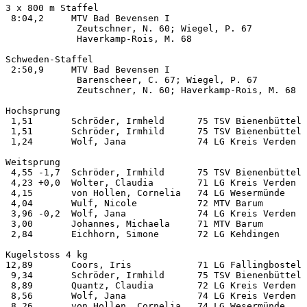
3 x 800 m Staffel   

 8:04,2     MTV Bad Bevensen I                         
             Zeutschner, N. 60; Wiegel, P. 67          
             Haverkamp-Rois, M. 68

Schweden-Staffel    

 2:50,9     MTV Bad Bevensen I                         
             Barenscheer, C. 67; Wiegel, P. 67         
             Zeutschner, N. 60; Haverkamp-Rois, M. 68

Hochsprung          

 1,51       Schröder, Irmheld      75 TSV Bienenbüttel 
 1,51       Schröder, Irmhild      75 TSV Bienenbüttel 
 1,24       Wolf, Jana             74 LG Kreis Verden  
Weitsprung          

 4,55 -1,7  Schröder, Irmhild      75 TSV Bienenbüttel 
 4,23 +0,0  Wolter, Claudia        71 LG Kreis Verden  
 4,15       von Hollen, Cornelia   74 LG Wesermünde    
 4,04       Wulf, Nicole           72 MTV Barum        
 3,96 -0,2  Wolf, Jana             74 LG Kreis Verden  
 3,00       Johannes, Michaela     71 MTV Barum        
 2,84       Eichhorn, Simone       72 LG Kehdingen     
Kugelstoss 4 kg

12,89       Coors, Iris            71 LG Fallingbostel 
 9,34       Schröder, Irmhild      75 TSV Bienenbüttel 
 8,89       Quantz, Claudia        72 LG Kreis Verden  
 8,56       Wolf, Jana             74 LG Kreis Verden  
 8,26       von Hollen, Cornelia   74 LG Wesermünde    