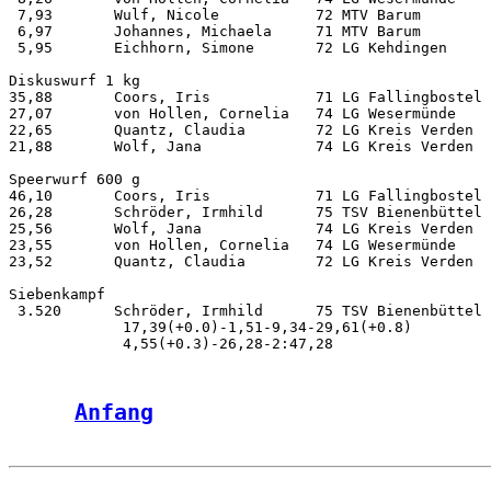
 7,93       Wulf, Nicole           72 MTV Barum        
 6,97       Johannes, Michaela     71 MTV Barum        
 5,95       Eichhorn, Simone       72 LG Kehdingen     
Diskuswurf 1 kg

35,88       Coors, Iris            71 LG Fallingbostel 
27,07       von Hollen, Cornelia   74 LG Wesermünde    
22,65       Quantz, Claudia        72 LG Kreis Verden  
21,88       Wolf, Jana             74 LG Kreis Verden  
Speerwurf 600 g

46,10       Coors, Iris            71 LG Fallingbostel 
26,28       Schröder, Irmhild      75 TSV Bienenbüttel 
25,56       Wolf, Jana             74 LG Kreis Verden  
23,55       von Hollen, Cornelia   74 LG Wesermünde    
23,52       Quantz, Claudia        72 LG Kreis Verden  
Siebenkampf         

 3.520      Schröder, Irmhild      75 TSV Bienenbüttel 
             17,39(+0.0)-1,51-9,34-29,61(+0.8)         
Anfang