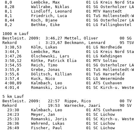
 8,0        Lembcke, Max           01 LG Kreis Nord Sta
 8,28       Wallrabe, Niklas       01 SG Osterholzer LA
 8,1        Lindloff, Leonard      01 MTV Hanstedt     
 8,1        Friedrich, Luca        01 TuS Hollenstedt-W
 8,44       Koch, Bjane            01 SG Osterholzer LA
 8,2        Bethke, Eike           01 LG Fallingbostel 
1000 m Lauf         

Bestleist. 2009:  3:46,27 Mettel, Oliver         00 SG 
Rekord         :  3:23,67 Beckmann, Lennard      95 TSV
 3:38,53    Kölm, Lukas            01 LG Nordheide     
 3:44,5     Lembcke, Max           01 LG Kreis Nord Sta
 3:47,26    Olschewski, Lars       01 LG Kehdingen     
 3:50,12    Kötke, Patrick Elia    01 MTV Soltau       
 3:54,55    Reich, Timo            01 SG Osterholzer LA
 3:55,0     Grebe, Jonas           01 TuS Hollenstedt-W
 3:55,6     Dölitsch, Killian      01 TuS Harsefeld    
 3:57,4     Kuck, Nico             01 LG Wesermünde    
 4:00,89    Kalmbach, Leo          01 ATS Cuxhaven     
 4:01,4     Romanski, Joris        01 SC Kirch-u. Weste
5 km Lauf           

Bestleist. 2009:   22:57  Rippe, Rico            00 TV 
Rekord         :   19:53  Warnecke, Jaari        90 SV 
  23:30     Kalmbach, Leo          01 ATS Cuxhaven     
  24:23     Meyer, Jan             01 SC Lüchow        
  25:33     Romanski, Joris        01 SC Kirch-u. Weste
  26:36     Wehrend, Lukas         01 SC Lüchow        
  26:49     Fischer, Paul          01 SC Lüchow        