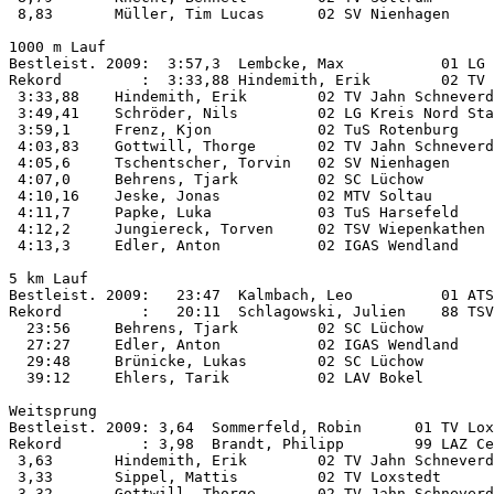
 8,83       Müller, Tim Lucas      02 SV Nienhagen     
1000 m Lauf         

Bestleist. 2009:  3:57,3  Lembcke, Max           01 LG 
Rekord         :  3:33,88 Hindemith, Erik        02 TV 
 3:33,88    Hindemith, Erik        02 TV Jahn Schneverd
 3:49,41    Schröder, Nils         02 LG Kreis Nord Sta
 3:59,1     Frenz, Kjon            02 TuS Rotenburg    
 4:03,83    Gottwill, Thorge       02 TV Jahn Schneverd
 4:05,6     Tschentscher, Torvin   02 SV Nienhagen     
 4:07,0     Behrens, Tjark         02 SC Lüchow        
 4:10,16    Jeske, Jonas           02 MTV Soltau       
 4:11,7     Papke, Luka            03 TuS Harsefeld    
 4:12,2     Jungiereck, Torven     02 TSV Wiepenkathen 
 4:13,3     Edler, Anton           02 IGAS Wendland    
5 km Lauf           

Bestleist. 2009:   23:47  Kalmbach, Leo          01 ATS
Rekord         :   20:11  Schlagowski, Julien    88 TSV
  23:56     Behrens, Tjark         02 SC Lüchow        
  27:27     Edler, Anton           02 IGAS Wendland    
  29:48     Brünicke, Lukas        02 SC Lüchow        
  39:12     Ehlers, Tarik          02 LAV Bokel        
Weitsprung          

Bestleist. 2009: 3,64  Sommerfeld, Robin      01 TV Lox
Rekord         : 3,98  Brandt, Philipp        99 LAZ Ce
 3,63       Hindemith, Erik        02 TV Jahn Schneverd
 3,33       Sippel, Mattis         02 TV Loxstedt      
 3,32       Gottwill, Thorge       02 TV Jahn Schneverd