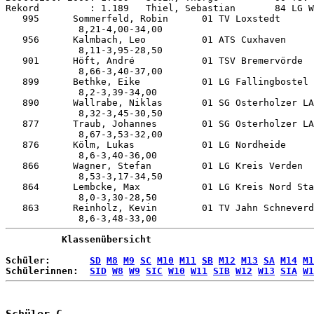
Rekord         : 1.189   Thiel, Sebastian       84 LG W
   995      Sommerfeld, Robin      01 TV Loxstedt      
             8,21-4,00-34,00

   956      Kalmbach, Leo          01 ATS Cuxhaven     
             8,11-3,95-28,50

   901      Höft, André            01 TSV Bremervörde  
             8,66-3,40-37,00

   899      Bethke, Eike           01 LG Fallingbostel 
             8,2-3,39-34,00

   890      Wallrabe, Niklas       01 SG Osterholzer LA
             8,32-3,45-30,50

   877      Traub, Johannes        01 SG Osterholzer LA
             8,67-3,53-32,00

   876      Kölm, Lukas            01 LG Nordheide     
             8,6-3,40-36,00

   866      Wagner, Stefan         01 LG Kreis Verden  
             8,53-3,17-34,50

   864      Lembcke, Max           01 LG Kreis Nord Sta
             8,0-3,30-28,50

   863      Reinholz, Kevin        01 TV Jahn Schneverd
          Klassenübersicht
Schüler:       
SD
M8
M9
SC
M10
M11
SB
M12
M13
SA
M14
M1
Schülerinnen:  
SID
W8
W9
SIC
W10
W11
SIB
W12
W13
SIA
W1
Schüler C