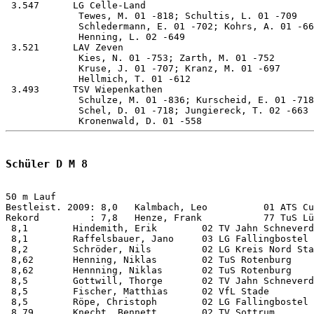
 3.547      LG Celle-Land                              
             Tewes, M. 01 -818; Schultis, L. 01 -709   
             Schledermann, E. 01 -702; Kohrs, A. 01 -66
             Henning, L. 02 -649

 3.521      LAV Zeven                                  
             Kies, N. 01 -753; Zarth, M. 01 -752       
             Kruse, J. 01 -707; Kranz, M. 01 -697      
             Hellmich, T. 01 -612

 3.493      TSV Wiepenkathen                           
             Schulze, M. 01 -836; Kurscheid, E. 01 -718
             Schel, D. 01 -718; Jungiereck, T. 02 -663 
Schüler D M 8
50 m Lauf           

Bestleist. 2009: 8,0   Kalmbach, Leo          01 ATS Cu
Rekord         : 7,8   Henze, Frank           77 TuS Lü
 8,1        Hindemith, Erik        02 TV Jahn Schneverd
 8,1        Raffelsbauer, Jano     03 LG Fallingbostel 
 8,2        Schröder, Nils         02 LG Kreis Nord Sta
 8,62       Henning, Niklas        02 TuS Rotenburg    
 8,62       Hennning, Niklas       02 TuS Rotenburg    
 8,5        Gottwill, Thorge       02 TV Jahn Schneverd
 8,5        Fischer, Matthias      02 VfL Stade        
 8,5        Röpe, Christoph        02 LG Fallingbostel 
 8,79       Knecht, Bennett        02 TV Sottrum       