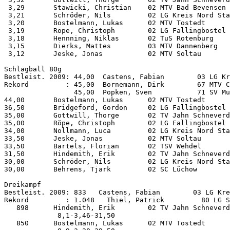
 3,29       Stawicki, Christian    02 MTV Bad Bevensen 
 3,21       Schröder, Nils         02 LG Kreis Nord Sta
 3,20       Bostelmann, Lukas      02 MTV Tostedt      
 3,19       Röpe, Christoph        02 LG Fallingbostel 
 3,18       Hennning, Niklas       02 TuS Rotenburg    
 3,15       Dierks, Mattes         03 MTV Dannenberg   
 3,12       Jeske, Jonas           02 MTV Soltau       
Schlagball 80g      

Bestleist. 2009: 44,00  Castens, Fabian        03 LG Kr
Rekord         : 45,00  Bornemann, Dirk        67 MTV C
                 45,00  Popken, Sven           71 SV Mu
44,00       Bostelmann, Lukas      02 MTV Tostedt      
36,50       Bridgeford, Gordon     02 LG Fallingbostel 
35,00       Gottwill, Thorge       02 TV Jahn Schneverd
35,00       Röpe, Christoph        02 LG Fallingbostel 
34,00       Nollmann, Luca         02 LG Kreis Nord Sta
33,50       Jeske, Jonas           02 MTV Soltau       
33,50       Bartels, Florian       02 TSV Wehdel       
31,50       Hindemith, Erik        02 TV Jahn Schneverd
30,00       Schröder, Nils         02 LG Kreis Nord Sta
30,00       Behrens, Tjark         02 SC Lüchow        
Dreikampf           

Bestleist. 2009: 833   Castens, Fabian        03 LG Kre
Rekord         : 1.048   Thiel, Patrick         80 LG S
   898      Hindemith, Erik        02 TV Jahn Schneverd
             8,1-3,46-31,50

   850      Bostelmann, Lukas      02 MTV Tostedt      