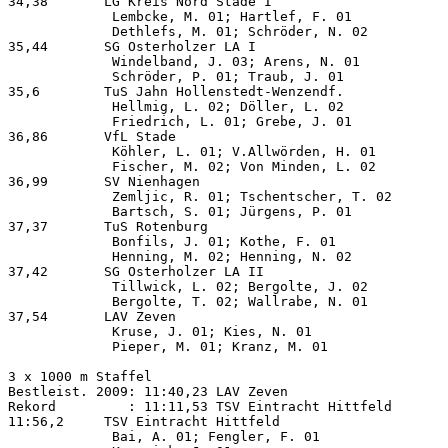
34,38       LG Kreis Nord Stade I                      
             Lembcke, M. 01; Hartlef, F. 01            
             Dethlefs, M. 01; Schröder, N. 02

35,44       SG Osterholzer LA I                        
             Windelband, J. 03; Arens, N. 01           
             Schröder, P. 01; Traub, J. 01

35,6        TuS Jahn Hollenstedt-Wenzendf.             
             Hellmig, L. 02; Döller, L. 02             
             Friedrich, L. 01; Grebe, J. 01

36,86       VfL Stade                                  
             Köhler, L. 01; V.Allwörden, H. 01         
             Fischer, M. 02; Von Minden, L. 02

36,99       SV Nienhagen                               
             Zemljic, R. 01; Tschentscher, T. 02       
             Bartsch, S. 01; Jürgens, P. 01

37,37       TuS Rotenburg                              
             Bonfils, J. 01; Kothe, F. 01              
             Henning, M. 02; Henning, N. 02

37,42       SG Osterholzer LA II                       
             Tillwick, L. 02; Bergolte, J. 02          
             Bergolte, T. 02; Wallrabe, N. 01

37,54       LAV Zeven                                  
             Kruse, J. 01; Kies, N. 01                 
             Pieper, M. 01; Kranz, M. 01

3 x 1000 m Staffel  

Bestleist. 2009: 11:40,23 LAV Zeven

Rekord         : 11:11,53 TSV Eintracht Hittfeld       
11:56,2     TSV Eintracht Hittfeld                     
             Bai, A. 01; Fengler, F. 01                