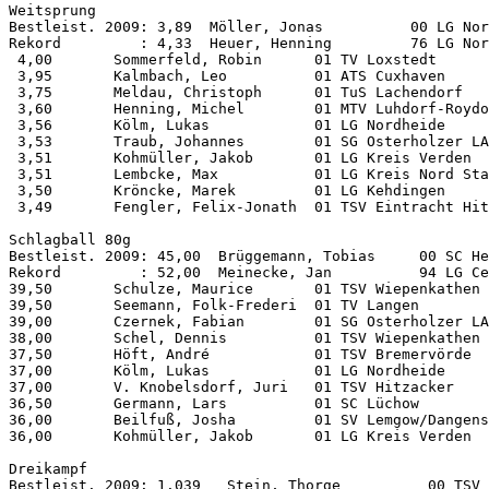
Weitsprung          

Bestleist. 2009: 3,89  Möller, Jonas          00 LG Nor
Rekord         : 4,33  Heuer, Henning         76 LG Nor
 4,00       Sommerfeld, Robin      01 TV Loxstedt      
 3,95       Kalmbach, Leo          01 ATS Cuxhaven     
 3,75       Meldau, Christoph      01 TuS Lachendorf   
 3,60       Henning, Michel        01 MTV Luhdorf-Roydo
 3,56       Kölm, Lukas            01 LG Nordheide     
 3,53       Traub, Johannes        01 SG Osterholzer LA
 3,51       Kohmüller, Jakob       01 LG Kreis Verden  
 3,51       Lembcke, Max           01 LG Kreis Nord Sta
 3,50       Kröncke, Marek         01 LG Kehdingen     
 3,49       Fengler, Felix-Jonath  01 TSV Eintracht Hit
Schlagball 80g      

Bestleist. 2009: 45,00  Brüggemann, Tobias     00 SC He
Rekord         : 52,00  Meinecke, Jan          94 LG Ce
39,50       Schulze, Maurice       01 TSV Wiepenkathen 
39,50       Seemann, Folk-Frederi  01 TV Langen        
39,00       Czernek, Fabian        01 SG Osterholzer LA
38,00       Schel, Dennis          01 TSV Wiepenkathen 
37,50       Höft, André            01 TSV Bremervörde  
37,00       Kölm, Lukas            01 LG Nordheide     
37,00       V. Knobelsdorf, Juri   01 TSV Hitzacker    
36,50       Germann, Lars          01 SC Lüchow        
36,00       Beilfuß, Josha         01 SV Lemgow/Dangens
36,00       Kohmüller, Jakob       01 LG Kreis Verden  
Dreikampf           

Bestleist. 2009: 1.039   Stein, Thorge          00 TSV 