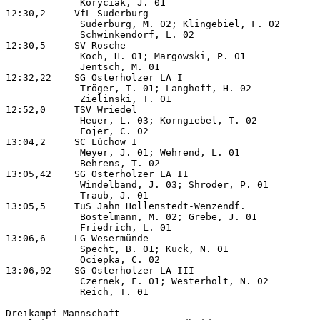
             Koryciak, J. 01

12:30,2     VfL Suderburg                              
             Suderburg, M. 02; Klingebiel, F. 02       
             Schwinkendorf, L. 02

12:30,5     SV Rosche                                  
             Koch, H. 01; Margowski, P. 01             
             Jentsch, M. 01

12:32,22    SG Osterholzer LA I                        
             Tröger, T. 01; Langhoff, H. 02            
             Zielinski, T. 01

12:52,0     TSV Wriedel                                
             Heuer, L. 03; Korngiebel, T. 02           
             Fojer, C. 02

13:04,2     SC Lüchow I                                
             Meyer, J. 01; Wehrend, L. 01              
             Behrens, T. 02

13:05,42    SG Osterholzer LA II                       
             Windelband, J. 03; Shröder, P. 01         
             Traub, J. 01

13:05,5     TuS Jahn Hollenstedt-Wenzendf.             
             Bostelmann, M. 02; Grebe, J. 01           
             Friedrich, L. 01

13:06,6     LG Wesermünde                              
             Specht, B. 01; Kuck, N. 01                
             Ociepka, C. 02

13:06,92    SG Osterholzer LA III                      
             Czernek, F. 01; Westerholt, N. 02         
             Reich, T. 01

Dreikampf Mannschaft
