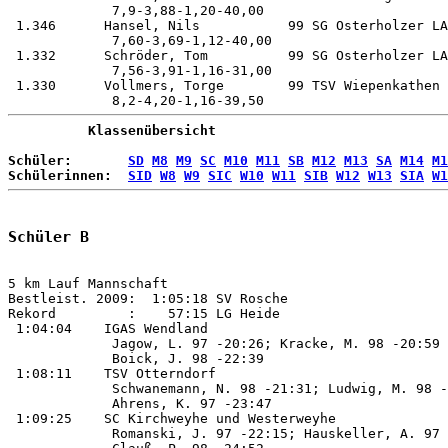
          Klassenübersicht
Schüler:       
SD
M8
M9
SC
M10
M11
SB
M12
M13
SA
M14
M1
Schülerinnen:  
SID
W8
W9
SIC
W10
W11
SIB
W12
W13
SIA
W1
Schüler B