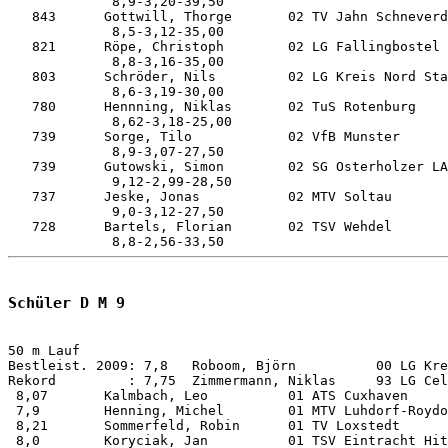
             8,9-3,20-39,50

   843      Gottwill, Thorge       02 TV Jahn Schneverd
             8,5-3,12-35,00

   821      Röpe, Christoph        02 LG Fallingbostel 
             8,8-3,16-35,00

   803      Schröder, Nils         02 LG Kreis Nord Sta
             8,6-3,19-30,00

   780      Hennning, Niklas       02 TuS Rotenburg    
             8,62-3,18-25,00

   739      Sorge, Tilo            02 VfB Munster      
             8,9-3,07-27,50

   739      Gutowski, Simon        02 SG Osterholzer LA
             9,12-2,99-28,50

   737      Jeske, Jonas           02 MTV Soltau       
             9,0-3,12-27,50

   728      Bartels, Florian       02 TSV Wehdel       
Schüler D M 9
50 m Lauf           

Bestleist. 2009: 7,8   Roboom, Björn          00 LG Kre
Rekord         : 7,75  Zimmermann, Niklas     93 LG Cel
 8,07       Kalmbach, Leo          01 ATS Cuxhaven     
 7,9        Henning, Michel        01 MTV Luhdorf-Roydo
 8,21       Sommerfeld, Robin      01 TV Loxstedt      
 8,0        Koryciak, Jan          01 TSV Eintracht Hit