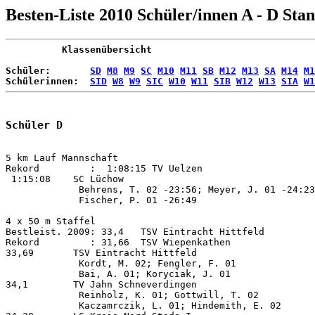
Besten-Liste 2010 Schüler/innen A - D Stan
          Klassenübersicht
Schüler:       
SD
M8
M9
SC
M10
M11
SB
M12
M13
SA
M14
M1
Schülerinnen:  
SID
W8
W9
SIC
W10
W11
SIB
W12
W13
SIA
W1
Schüler D
5 km Lauf Mannschaft

Rekord         :  1:08:15 TV Uelzen                    
 1:15:08    SC Lüchow                                  
             Behrens, T. 02 -23:56; Meyer, J. 01 -24:23
             Fischer, P. 01 -26:49

4 x 50 m Staffel    

Bestleist. 2009: 33,4   TSV Eintracht Hittfeld

Rekord         : 31,66  TSV Wiepenkathen               
33,69       TSV Eintracht Hittfeld                     
             Kordt, M. 02; Fengler, F. 01              
             Bai, A. 01; Koryciak, J. 01

34,1        TV Jahn Schneverdingen                     
             Reinholz, K. 01; Gottwill, T. 02          
             Kaczamrczik, L. 01; Hindemith, E. 02
