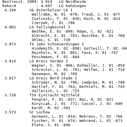
Bestleist. 2009: 3.914   LG Nordheide

Rekord         : 4.697   LG Kehdingen                  
 4.194      SG Osterholzer LA I                        
             Wallrabe, N. 01 -878; Traub, J. 01 -877   
             Zielinski, T. 01 -830; Koch, B. 01 -823   
             Czernek, F. 01 -786

 4.002      LG Fallingbostel I                         
             Bethke, E. 01 -899; Röpe, C. 02 -821      
             Albrecht, E. 01 -783; Haschke, E. 01 -760 
             Ohlms, S. 01 -739

 3.973      TV Jahn Schneverdingen I                   
             Hindemith, E. 02 -898; Gottwill, T. 02 -84
             Reinholz, K. 01 -801; Fava, X. 01 -747    
             Poschmann, F. 01 -684

 3.914      LG Kreis Verden I                          
             Wagner, S. 01 -866; Kohmüller, J. 01 -854 
             Schreiter, L. 01 -761; Helfen, J. 01 -724 
             Hasemann, M. 02 -709

 3.817      LG Kreis Nord Stade I                      
             Schröder, N. 02 -796; Lembcke, M. 01 -788 
             Hartlef, F. 01 -763; Dethlefs, M. 01 -745 
             Oellerich, L. 01 -725

 3.720      TSV Eintracht Hittfeld                     
             Fengler, F. 01 -837; Bai, A. 01 -821      
             Koryciak, J. 01 -772; Cassel, J. 01 -699  
             Kordt, M. 02 -591

 3.573      SC Lüchow                                  
             Germann, L. 01 -814; Behrens, T. 02 -766  
             Fischer, P. 01 -674; Wehrend, L. 01 -673  
             Plate, S. 01 -646
