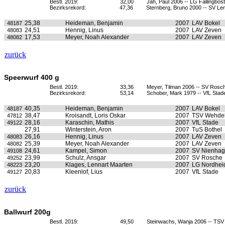
Bestl. 2019:
32,00
Jäh, Paul 2006 -- LG Fallingbost
Bezirksrekord:
47,36
Sternberg, Bruno 2000 -- SV L
25,38
Heideman, Benjamin
2007
LAV Bokel
48187
24,51
Hennig, Linus
2007
LAV Zeven
48083
17,53
Meyer, Noah Alexander
2007
LAV Zeven
48082
zurück
Speerwurf 400 g
Bestl. 2019:
33,36
Meyer, Tilman 2006 -- SV Rosc
Bezirksrekord:
53,14
Schober, Mark 1979 -- VfL Stad
40,35
Heideman, Benjamin
2007
LAV Bokel
48187
38,47
Kroisandt, Loris Oskar
2007
TSV Wehde
47812
28,16
Karaschin, Mathis
2007
VfL Stade
49122
27,91
Winterstein, Aron
2007
TuS Bothel
26,16
Hennig, Linus
2007
LAV Zeven
48083
25,39
Meyer, Noah Alexander
2007
LAV Zeven
48082
24,61
Kampel, Simon
2007
SV Nienha
49108
23,99
Schulz, Ansgar
2007
SV Rosche
49252
23,20
Klages, Lennart Maarten
2007
LG Nordhei
48223
20,83
Kleenlof, Lius
2007
VfL Stade
49127
zurück
Ballwurf 200g
Bestl. 2019:
49,50
Steinwachs, Wanja 2006 -- TSV