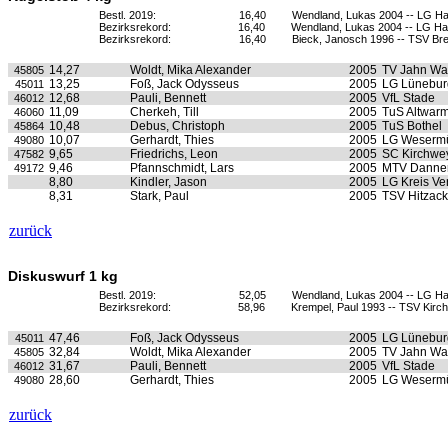
Bestl. 2019:
16,40
Wendland, Lukas 2004 -- LG Ha
Bezirksrekord:
16,40
Wendland, Lukas 2004 -- LG Ha
Bezirksrekord:
16,40
Bieck, Janosch 1996 -- TSV Br
14,27
Woldt, Mika Alexander
2005
TV Jahn Wa
45805
13,25
Foß, Jack Odysseus
2005
LG Lünebur
45011
12,68
Pauli, Bennett
2005
VfL Stade
46012
11,09
Cherkeh, Till
2005
TuS Altwar
46060
10,48
Debus, Christoph
2005
TuS Bothel
45864
10,07
Gerhardt, Thies
2005
LG Weserm
49080
9,65
Friedrichs, Leon
2005
SC Kirchwe
47582
9,46
Pfannschmidt, Lars
2005
MTV Danne
49172
8,80
Kindler, Jason
2005
LG Kreis Ve
8,31
Stark, Paul
2005
TSV Hitzack
zurück
Diskuswurf 1 kg
Bestl. 2019:
52,05
Wendland, Lukas 2004 -- LG Ha
Bezirksrekord:
58,96
Krempel, Paul 1993 -- TSV Kirchl
47,46
Foß, Jack Odysseus
2005
LG Lünebur
45011
32,84
Woldt, Mika Alexander
2005
TV Jahn Wa
45805
31,67
Pauli, Bennett
2005
VfL Stade
46012
28,60
Gerhardt, Thies
2005
LG Weserm
49080
zurück