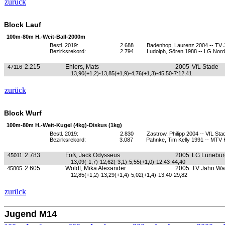
zurück
Block Lauf
100m-80m H.-Weit-Ball-2000m
Bestl. 2019:
2.688
Badenhop, Laurenz 2004 -- TV
Bezirksrekord:
2.794
Ludolph, Sören 1988 -- LG Nord
2.215
Ehlers, Mats
2005
VfL Stade
47116
13,90(+1,2)-13,85(+1,9)-4,76(+1,3)-45,50-7:12,41
zurück
Block Wurf
100m-80m H.-Weit-Kugel (4kg)-Diskus (1kg)
Bestl. 2019:
2.830
Zastrow, Philipp 2004 -- VfL Sta
Bezirksrekord:
3.087
Pahnke, Tim Kelly 1991 -- MTV 
2.783
Foß, Jack Odysseus
2005
LG Lünebur
45011
13,09(-1,7)-12,62(-3,1)-5,55(+1,0)-12,43-44,40
2.605
Woldt, Mika Alexander
2005
TV Jahn Wa
45805
12,85(+1,2)-13,29(+1,4)-5,02(+1,4)-13,40-29,82
zurück
Jugend M14