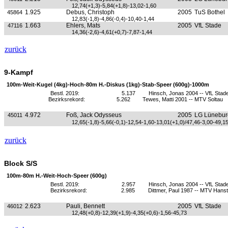
12,74(+1,3)-5,84(+1,8)-13,02-1,60
1.925
Debus, Christoph
2005
TuS Bothel
45864
12,83(-1,8)-4,86(-0,4)-10,40-1,44
1.663
Ehlers, Mats
2005
VfL Stade
47116
14,36(-2,6)-4,61(+0,7)-7,87-1,44
zurück
9-Kampf
100m-Weit-Kugel (4kg)-Hoch-80m H.-Diskus (1kg)-Stab-Speer (600g)-1000m
Bestl. 2019:
5.137
Hinsch, Jonas 2004 -- VfL Stad
Bezirksrekord:
5.262
Tewes, Matti 2001 -- MTV Soltau
4.972
Foß, Jack Odysseus
2005
LG Lünebur
45011
12,65(-1,8)-5,66(-0,1)-12,54-1,60-13,01(+1,0)/47,46-3,00-49,1
zurück
Block S/S
100m-80m H.-Weit-Hoch-Speer (600g)
Bestl. 2019:
2.957
Hinsch, Jonas 2004 -- VfL Stad
Bezirksrekord:
2.985
Dittmer, Paul 1987 -- MTV Hanst
2.623
Pauli, Bennett
2005
VfL Stade
46012
12,48(+0,8)-12,39(+1,9)-4,35(+0,6)-1,56-45,73