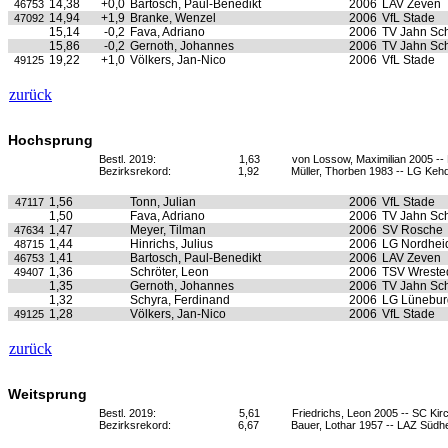
14,38
+0,0
Bartosch, Paul-Benedikt
2006
LAV Zeven
46753
14,94
+1,9
Branke, Wenzel
2006
VfL Stade
47092
15,14
-0,2
Fava, Adriano
2006
TV Jahn Sc
15,86
-0,2
Gernoth, Johannes
2006
TV Jahn Sc
19,22
+1,0
Völkers, Jan-Nico
2006
VfL Stade
49125
zurück
Hochsprung
Bestl. 2019:
1,63
von Lossow, Maximilian 2005 -
Bezirksrekord:
1,92
Müller, Thorben 1983 -- LG Keh
1,56
Tonn, Julian
2006
VfL Stade
47117
1,50
Fava, Adriano
2006
TV Jahn Sc
1,47
Meyer, Tilman
2006
SV Rosche
47634
1,44
Hinrichs, Julius
2006
LG Nordhei
48715
1,41
Bartosch, Paul-Benedikt
2006
LAV Zeven
46753
1,36
Schröter, Leon
2006
TSV Wrested
49407
1,35
Gernoth, Johannes
2006
TV Jahn Sc
1,32
Schyra, Ferdinand
2006
LG Lünebur
1,28
Völkers, Jan-Nico
2006
VfL Stade
49125
zurück
Weitsprung
Bestl. 2019:
5,61
Friedrichs, Leon 2005 -- SC K
Bezirksrekord:
6,67
Bauer, Lothar 1957 -- LAZ Südh