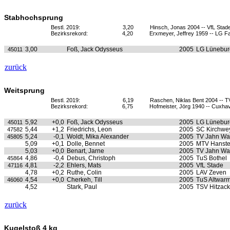
Stabhochsprung
Bestl. 2019:
3,20
Hinsch, Jonas 2004 -- VfL Stad
Bezirksrekord:
4,20
Erxmeyer, Jeffrey 1959 -- LG Fal
3,00
Foß, Jack Odysseus
2005
LG Lünebur
45011
zurück
Weitsprung
Bestl. 2019:
6,19
Raschen, Niklas Bent 2004 -- 
Bezirksrekord:
6,75
Hofmeister, Jörg 1940 -- Cuxha
5,92
+0,0
Foß, Jack Odysseus
2005
LG Lünebur
45011
5,44
+1,2
Friedrichs, Leon
2005
SC Kirchwe
47582
5,24
-0,1
Woldt, Mika Alexander
2005
TV Jahn Wa
45805
5,09
+0,1
Dolle, Bennet
2005
MTV Hanste
5,03
+0,0
Benart, Jarne
2005
TV Jahn Wa
4,86
-0,4
Debus, Christoph
2005
TuS Bothel
45864
4,81
-2,2
Ehlers, Mats
2005
VfL Stade
47116
4,78
+0,2
Ruthe, Colin
2005
LAV Zeven
4,54
+0,0
Cherkeh, Till
2005
TuS Altwar
46060
4,52
Stark, Paul
2005
TSV Hitzack
zurück
Kugelstoß 4 kg