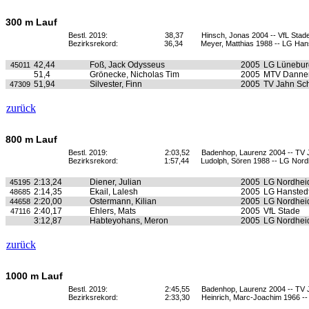
300 m Lauf
Bestl. 2019:
38,37
Hinsch, Jonas 2004 -- VfL Stad
Bezirksrekord:
36,34
Meyer, Matthias 1988 -- LG Hans
42,44
Foß, Jack Odysseus
2005
LG Lünebur
45011
51,4
Grönecke, Nicholas Tim
2005
MTV Danne
51,94
Silvester, Finn
2005
TV Jahn Sc
47309
zurück
800 m Lauf
Bestl. 2019:
2:03,52
Badenhop, Laurenz 2004 -- TV
Bezirksrekord:
1:57,44
Ludolph, Sören 1988 -- LG Nord
2:13,24
Diener, Julian
2005
LG Nordhei
45195
2:14,35
Ekail, Lalesh
2005
LG Hanstedt
48685
2:20,00
Ostermann, Kilian
2005
LG Nordhei
44658
2:40,17
Ehlers, Mats
2005
VfL Stade
47116
3:12,87
Habteyohans, Meron
2005
LG Nordhei
zurück
1000 m Lauf
Bestl. 2019:
2:45,55
Badenhop, Laurenz 2004 -- TV
Bezirksrekord:
2:33,30
Heinrich, Marc-Joachim 1966 -