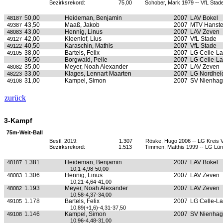
Bezirksrekord:
75,00
Schober, Mark 1979 -- VfL Stad
50,00
Heideman, Benjamin
2007
LAV Bokel
48187
43,50
Maaß, Jakob
2007
MTV Hanste
49387
43,00
Hennig, Linus
2007
LAV Zeven
48083
42,00
Kleenlof, Lius
2007
VfL Stade
49127
40,50
Karaschin, Mathis
2007
VfL Stade
49122
38,00
Bartels, Felix
2007
LG Celle-L
49105
36,50
Borgwald, Pelle
2007
LG Celle-L
35,00
Meyer, Noah Alexander
2007
LAV Zeven
48082
33,00
Klages, Lennart Maarten
2007
LG Nordhei
48223
31,00
Kampel, Simon
2007
SV Nienha
49108
zurück
3-Kampf
75m-Weit-Ball
Bestl. 2019:
1.307
Röske, Hugo 2006 -- LG Kreis 
Bezirksrekord:
1.513
Timmen, Matthis 1999 -- LG Lü
1.381
Heideman, Benjamin
2007
LAV Bokel
48187
10,1-4,98-50,00
1.306
Hennig, Linus
2007
LAV Zeven
48083
10,21-4,64-41,00
1.193
Meyer, Noah Alexander
2007
LAV Zeven
48082
10,58-4,37-34,00
1.178
Bartels, Felix
2007
LG Celle-L
49105
10,89(+1,6)-4,31-37,50
1.146
Kampel, Simon
2007
SV Nienha
49108
10,96-4,48-31,00