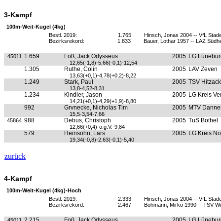
3-Kampf
100m-Weit-Kugel (4kg)
Bestl. 2019:
1.765
Hinsch, Jonas 2004 -- VfL Stad
Bezirksrekord:
1.833
Bauer, Lothar 1957 -- LAZ Südh
1.659
Foß, Jack Odysseus
2005
LG Lünebur
45011
12,65(-1,8)-5,66(-0,1)-12,54
1.305
Ruthe, Colin
2005
LAV Zeven
13,63(+0,1)-4,78(+0,2)-8,22
1.249
Stark, Paul
2005
TSV Hitzack
13,8-4,52-8,31
1.234
Kindler, Jason
2005
LG Kreis Ve
14,21(+0,1)-4,29(+1,9)-8,80
992
Grvnecke, Nicholas Tim
2005
MTV Danne
15,5-3,54-7,66
988
Debus, Christoph
2005
TuS Bothel
45864
12,66(+0,4)-o.g.V.-9,84
579
Heinsohn, Lars
2005
LG Kreis No
19,34(-0,8)-2,63(-0,1)-5,40
zurück
4-Kampf
100m-Weit-Kugel (4kg)-Hoch
Bestl. 2019:
2.333
Hinsch, Jonas 2004 -- VfL Stad
Bezirksrekord:
2.467
Bohmann, Mirko 1990 -- TSV W
2.215
Foß, Jack Odysseus
2005
LG Lünebur
45011