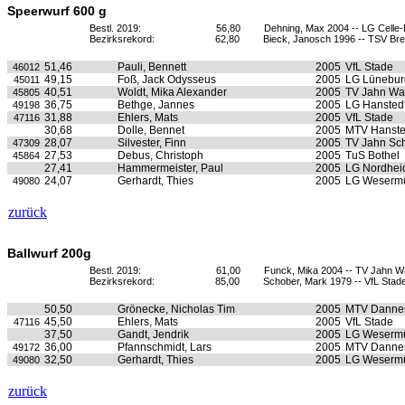
Speerwurf 600 g
Bestl. 2019:
56,80
Dehning, Max 2004 -- LG Celle
Bezirksrekord:
62,80
Bieck, Janosch 1996 -- TSV Br
51,46
Pauli, Bennett
2005
VfL Stade
46012
49,15
Foß, Jack Odysseus
2005
LG Lünebur
45011
40,51
Woldt, Mika Alexander
2005
TV Jahn Wa
45805
36,75
Bethge, Jannes
2005
LG Hanstedt
49198
31,88
Ehlers, Mats
2005
VfL Stade
47116
30,68
Dolle, Bennet
2005
MTV Hanste
28,07
Silvester, Finn
2005
TV Jahn Sc
47309
27,53
Debus, Christoph
2005
TuS Bothel
45864
27,41
Hammermeister, Paul
2005
LG Nordhei
24,07
Gerhardt, Thies
2005
LG Weserm
49080
zurück
Ballwurf 200g
Bestl. 2019:
61,00
Funck, Mika 2004 -- TV Jahn W
Bezirksrekord:
85,00
Schober, Mark 1979 -- VfL Stad
50,50
Grönecke, Nicholas Tim
2005
MTV Danne
45,50
Ehlers, Mats
2005
VfL Stade
47116
37,50
Gandt, Jendrik
2005
LG Weserm
36,00
Pfannschmidt, Lars
2005
MTV Danne
49172
32,50
Gerhardt, Thies
2005
LG Weserm
49080
zurück