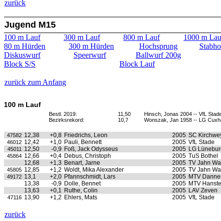
zurück
Jugend M15
100 m Lauf
300 m Lauf
800 m Lauf
1000 m Lau
80 m Hürden
300 m Hürden
Hochsprung
Stabho
Diskuswurf
Speerwurf
Ballwurf 200g
Block S/S
Block Lauf
zurück zum Anfang
100 m Lauf
Bestl. 2019:
11,50
Hinsch, Jonas 2004 -- VfL Stad
Bezirksrekord:
10,7
Wonszak, Jan 1958 -- LG Cux
12,38
+0,8
Friedrichs, Leon
2005
SC Kirchwe
47582
12,42
+1,0
Pauli, Bennett
2005
VfL Stade
46012
12,50
-0,9
Foß, Jack Odysseus
2005
LG Lünebur
45011
12,66
+0,4
Debus, Christoph
2005
TuS Bothel
45864
12,68
+1,3
Benart, Jarne
2005
TV Jahn Wa
12,85
+1,2
Woldt, Mika Alexander
2005
TV Jahn Wa
45805
13,1
+2,0
Pfannschmidt, Lars
2005
MTV Danne
49172
13,38
-0,9
Dolle, Bennet
2005
MTV Hanste
13,63
+0,1
Ruthe, Colin
2005
LAV Zeven
13,90
+1,2
Ehlers, Mats
2005
VfL Stade
47116
zurück