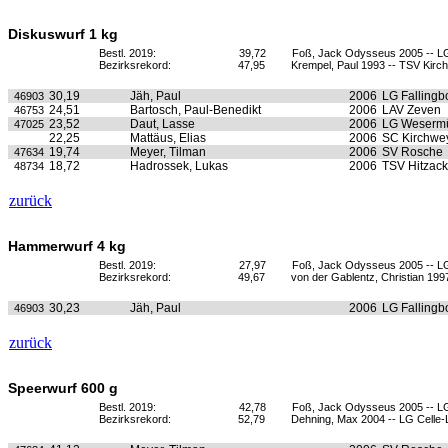
Diskuswurf 1 kg
Bestl. 2019:
39,72
Foß, Jack Odysseus 2005 -- L
Bezirksrekord:
47,95
Krempel, Paul 1993 -- TSV Kirchl
30,19
Jäh, Paul
2006
LG Fallingb
46903
24,51
Bartosch, Paul-Benedikt
2006
LAV Zeven
46753
23,52
Daut, Lasse
2006
LG Weserm
47025
22,25
Mattäus, Elias
2006
SC Kirchwe
19,74
Meyer, Tilman
2006
SV Rosche
47634
18,72
Hadrossek, Lukas
2006
TSV Hitzack
48734
zurück
Hammerwurf 4 kg
Bestl. 2019:
27,97
Foß, Jack Odysseus 2005 -- L
Bezirksrekord:
49,67
von der Gablentz, Christian 19
30,23
Jäh, Paul
2006
LG Fallingb
46903
zurück
Speerwurf 600 g
Bestl. 2019:
42,78
Foß, Jack Odysseus 2005 -- L
Bezirksrekord:
52,79
Dehning, Max 2004 -- LG Celle