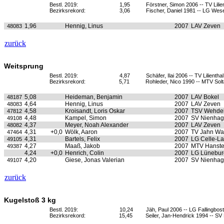
Bestl. 2019:
1,95
Förstner, Simon 2006 -- TV Lilie
Bezirksrekord:
3,06
Fischer, Daniel 1981 -- LG We
1,96
Hennig, Linus
2007
LAV Zeven
48083
zurück
Weitsprung
Bestl. 2019:
4,87
Schäfer, Ilai 2006 -- TV Lilienthal
Bezirksrekord:
5,71
Rohleder, Nico 1990 -- MTV Sol
5,08
Heideman, Benjamin
2007
LAV Bokel
48187
4,64
Hennig, Linus
2007
LAV Zeven
48083
4,58
Kroisandt, Loris Oskar
2007
TSV Wehde
47812
4,48
Kampel, Simon
2007
SV Nienha
49108
4,37
Meyer, Noah Alexander
2007
LAV Zeven
48082
4,31
+0,0
Wölk, Aaron
2007
TV Jahn Wa
47464
4,31
Bartels, Felix
2007
LG Celle-L
49105
4,27
Maaß, Jakob
2007
MTV Hanste
49387
4,24
+0,0
Henrich, Colin
2007
LG Lünebur
4,20
Giese, Jonas Valerian
2007
SV Nienha
49107
zurück
Kugelstoß 3 kg
Bestl. 2019:
10,24
Jäh, Paul 2006 -- LG Fallingbost
Bezirksrekord:
15,45
Seiler, Jan-Hendrick 1994 -- S