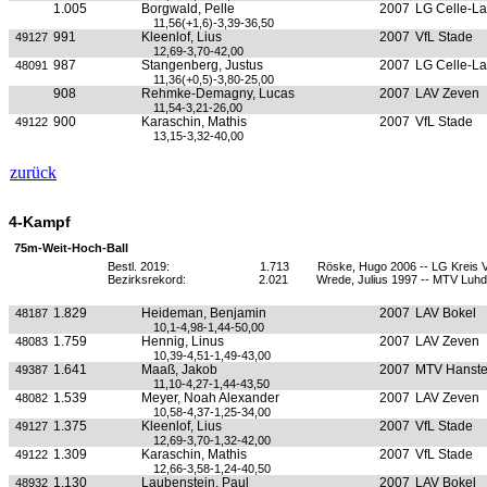
1.005
Borgwald, Pelle
2007
LG Celle-L
11,56(+1,6)-3,39-36,50
991
Kleenlof, Lius
2007
VfL Stade
49127
12,69-3,70-42,00
987
Stangenberg, Justus
2007
LG Celle-L
48091
11,36(+0,5)-3,80-25,00
908
Rehmke-Demagny, Lucas
2007
LAV Zeven
11,54-3,21-26,00
900
Karaschin, Mathis
2007
VfL Stade
49122
13,15-3,32-40,00
zurück
4-Kampf
75m-Weit-Hoch-Ball
Bestl. 2019:
1.713
Röske, Hugo 2006 -- LG Kreis 
Bezirksrekord:
2.021
Wrede, Julius 1997 -- MTV Luhd
1.829
Heideman, Benjamin
2007
LAV Bokel
48187
10,1-4,98-1,44-50,00
1.759
Hennig, Linus
2007
LAV Zeven
48083
10,39-4,51-1,49-43,00
1.641
Maaß, Jakob
2007
MTV Hanste
49387
11,10-4,27-1,44-43,50
1.539
Meyer, Noah Alexander
2007
LAV Zeven
48082
10,58-4,37-1,25-34,00
1.375
Kleenlof, Lius
2007
VfL Stade
49127
12,69-3,70-1,32-42,00
1.309
Karaschin, Mathis
2007
VfL Stade
49122
12,66-3,58-1,24-40,50
1.130
Laubenstein, Paul
2007
LAV Bokel
48932