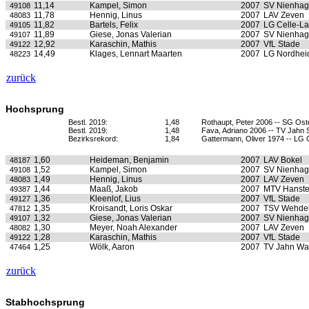
11,14
Kampel, Simon
2007
SV Nienha
49108
11,78
Hennig, Linus
2007
LAV Zeven
48083
11,82
Bartels, Felix
2007
LG Celle-L
49105
11,89
Giese, Jonas Valerian
2007
SV Nienha
49107
12,92
Karaschin, Mathis
2007
VfL Stade
49122
14,49
Klages, Lennart Maarten
2007
LG Nordhei
48223
zurück
Hochsprung
Bestl. 2019:
1,48
Rothaupt, Peter 2006 -- SG Ost
Bestl. 2019:
1,48
Fava, Adriano 2006 -- TV Jahn
Bezirksrekord:
1,84
Gattermann, Oliver 1974 -- LG 
1,60
Heideman, Benjamin
2007
LAV Bokel
48187
1,52
Kampel, Simon
2007
SV Nienha
49108
1,49
Hennig, Linus
2007
LAV Zeven
48083
1,44
Maaß, Jakob
2007
MTV Hanste
49387
1,36
Kleenlof, Lius
2007
VfL Stade
49127
1,35
Kroisandt, Loris Oskar
2007
TSV Wehde
47812
1,32
Giese, Jonas Valerian
2007
SV Nienha
49107
1,30
Meyer, Noah Alexander
2007
LAV Zeven
48082
1,28
Karaschin, Mathis
2007
VfL Stade
49122
1,25
Wölk, Aaron
2007
TV Jahn Wa
47464
zurück
Stabhochsprung