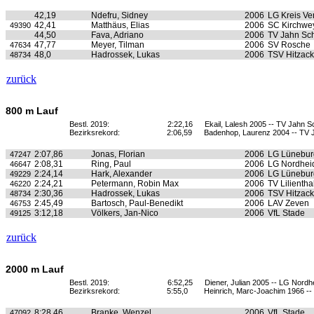
42,19
Ndefru, Sidney
2006
LG Kreis Ve
42,41
Matthäus, Elias
2006
SC Kirchwe
49390
44,50
Fava, Adriano
2006
TV Jahn Sc
47,77
Meyer, Tilman
2006
SV Rosche
47634
48,0
Hadrossek, Lukas
2006
TSV Hitzack
48734
zurück
800 m Lauf
Bestl. 2019:
2:22,16
Ekail, Lalesh 2005 -- TV Jahn 
Bezirksrekord:
2:06,59
Badenhop, Laurenz 2004 -- TV 
2:07,86
Jonas, Florian
2006
LG Lünebur
47247
2:08,31
Ring, Paul
2006
LG Nordhei
46647
2:24,14
Hark, Alexander
2006
LG Lünebur
49229
2:24,21
Petermann, Robin Max
2006
TV Lilientha
46220
2:30,36
Hadrossek, Lukas
2006
TSV Hitzack
48734
2:45,49
Bartosch, Paul-Benedikt
2006
LAV Zeven
46753
3:12,18
Völkers, Jan-Nico
2006
VfL Stade
49125
zurück
2000 m Lauf
Bestl. 2019:
6:52,25
Diener, Julian 2005 -- LG Nordh
Bezirksrekord:
5:55,0
Heinrich, Marc-Joachim 1966 -
8:28,46
Branke, Wenzel
2006
VfL Stade
47092