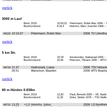
zurück
3000 m Lauf
Bestl. 2019:
10:50,01
Petermann, Robin Max 2006 -- TV
Bezirksrekord:
9:18,4
Heinrich, Marc-Joachim 1966 -
10:16,07
Petermann, Robin Max
2006
TV Lilientha
46220
zurück
5 km Str.
Bestl. 2019:
20:29
Kevekordes, Nathanael 2005 -
Bezirksrekord:
16:46
Petersen, Tilmann 1995 -- MTV 
21:47
Hadrossek, Lukas
2006
TSV Hitzack
48734
26:51
Warschun, Maarten
2006
MTV Bispin
zurück
80 m Hürden 0.838m
Bestl. 2019:
12,82
Pauli, Bennett 2005 -- VfL Stade
Bezirksrekord:
11,30
Zinke, Stefan 1978 -- TSV Stelle
13,25
+1,0
Hinrichs, Julius
2006
LG Nordhei
48715