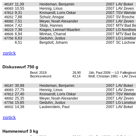
11,39
Heideman, Benjamin
2007
LAV Bokel
48187
10,55
Hennig, Linus
2007
LAV Zeven
48083
9,31
Kroisandt, Loris Oskar
2007
TSV Wehde
47812
7,88
Schulz, Ansgar
2007
SV Rosche
49252
7,51
Meyer, Noah Alexander
2007
LAV Zeven
48082
7,42
Stülp, Hannes
2007
MTV Bad B
48604
7,39
Klages, Lennart Maarten
2007
LG Nordhei
48223
6,94
Minhas, Charrat
2007
MTV Bad B
48606
6,63
Geduhn, Justus
2007
LG Lünebur
47756
6,51
Bergdolt, Johann
2007
SC Lüchow
zurück
Diskuswurf 750 g
Bestl. 2019:
26,90
Jäh, Paul 2006 -- LG Fallingbost
Bezirksrekord:
43,14
Wolf, Christian 1981 -- LAV Zev
30,98
Heideman, Benjamin
2007
LAV Bokel
48187
27,75
Hennig, Linus
2007
LAV Zeven
48083
27,40
Kroisandt, Loris Oskar
2007
TSV Wehde
47812
25,35
Meyer, Noah Alexander
2007
LAV Zeven
48082
15,85
Geduhn, Justus
2007
LG Lünebur
47756
14,38
Laubenstein, Paul
2007
LAV Bokel
48932
zurück
Hammerwurf 3 kg