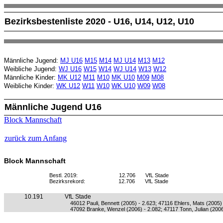
Bezirksbestenliste 2020 - U16, U14, U12, U10
Männliche Jugend:
MJ U16
M15
M14
MJ U14
M13
M12
Weibliche Jugend:
WJ U16
W15
W14
WJ U14
W13
W12
Männliche Kinder:
MK U12
M11
M10
MK U10
M09
M08
Weibliche Kinder:
WK U12
W11
W10
WK U10
W09
W08
Männliche Jugend U16
Block Mannschaft
zurück zum Anfang
Block Mannschaft
Bestl. 2019:
12.706
VfL Stade
Bezirksrekord:
12.706
VfL Stade
10.191
VfL Stade
46012 Pauli, Bennett (2005) - 2.623; 47116 Ehlers, Mats (2005)
47092 Branke, Wenzel (2006) - 2.082; 47117 Tonn, Julian (2006