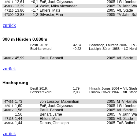
12,61
+0,1
Foß, Jack Odysseus
2005
LG Lünebur
45011
13,29
+1,4
Woldt, Mika Alexander
2005
TV Jahn Wa
45805
13,80
+1,7
Ehlers, Mats
2005
VfL Stade
47116
13,88
-1,2
Silvester, Finn
2005
TV Jahn Sc
47309
zurück
300 m Hürden 0.838m
Bestl. 2019:
42,34
Badenhop, Laurenz 2004 -- TV
Bezirksrekord:
40,22
Ludolph, Sören 1988 -- LG Nord
45,99
Pauli, Bennett
2005
VfL Stade
46012
zurück
Hochsprung
Bestl. 2019:
1,79
Hinsch, Jonas 2004 -- VfL Stad
Bezirksrekord:
2,03
Pinnow, Oliver 1964 -- VfL Stad
1,73
von Lossow, Maximilian
2005
MTV Hanste
47463
1,60
Foß, Jack Odysseus
2005
LG Lünebur
45011
1,56
Pauli, Bennett
2005
VfL Stade
46012
1,56
Benart, Jarne
2005
TV Jahn Wa
1,44
Ehlers, Mats
2005
VfL Stade
47116
1,44
Debus, Christoph
2005
TuS Bothel
45864
zurück