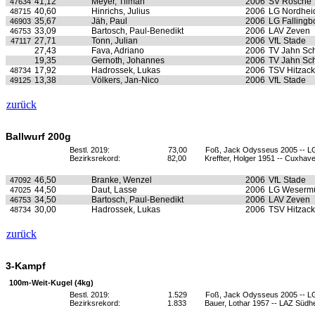
41,12
Meyer, Tilman
2006
SV Rosche
47634
40,60
Hinrichs, Julius
2006
LG Nordhei
48715
35,67
Jäh, Paul
2006
LG Fallingb
46903
33,09
Bartosch, Paul-Benedikt
2006
LAV Zeven
46753
27,71
Tonn, Julian
2006
VfL Stade
47117
27,43
Fava, Adriano
2006
TV Jahn Sc
19,35
Gernoth, Johannes
2006
TV Jahn Sc
17,92
Hadrossek, Lukas
2006
TSV Hitzack
48734
13,38
Völkers, Jan-Nico
2006
VfL Stade
49125
zurück
Ballwurf 200g
Bestl. 2019:
73,00
Foß, Jack Odysseus 2005 -- L
Bezirksrekord:
82,00
Kreffter, Holger 1951 -- Cuxhav
46,50
Branke, Wenzel
2006
VfL Stade
47092
44,50
Daut, Lasse
2006
LG Weserm
47025
34,50
Bartosch, Paul-Benedikt
2006
LAV Zeven
46753
30,00
Hadrossek, Lukas
2006
TSV Hitzack
48734
zurück
3-Kampf
100m-Weit-Kugel (4kg)
Bestl. 2019:
1.529
Foß, Jack Odysseus 2005 -- L
Bezirksrekord:
1.833
Bauer, Lothar 1957 -- LAZ Südh