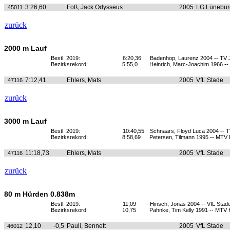
3:26,60
Foß, Jack Odysseus
2005
LG Lünebur
45011
zurück
2000 m Lauf
Bestl. 2019:
6:20,36
Badenhop, Laurenz 2004 -- TV
Bezirksrekord:
5:55,0
Heinrich, Marc-Joachim 1966 -
7:12,41
Ehlers, Mats
2005
VfL Stade
47116
zurück
3000 m Lauf
Bestl. 2019:
10:40,55
Schnaars, Floyd Luca 2004 -- TV
Bezirksrekord:
8:58,69
Petersen, Tilmann 1995 -- MTV 
11:18,73
Ehlers, Mats
2005
VfL Stade
47116
zurück
80 m Hürden 0.838m
Bestl. 2019:
11,09
Hinsch, Jonas 2004 -- VfL Stad
Bezirksrekord:
10,75
Pahnke, Tim Kelly 1991 -- MTV 
12,10
-0,5
Pauli, Bennett
2005
VfL Stade
46012