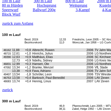
100 m Lauf
300 m Lauf
800 m Lauf
2000 m 
80 m Hürden
Hochsprung
Weitsprung
Kugels
Speerwurf
Ballwurf 200g
3-Kampf
4-Ka
Block Wurf
zurück zum Anfang
100 m Lauf
Bestl. 2019:
12,33
Friedrichs, Leon 2005 -- SC K
Bezirksrekord:
11,0
Wonczak, Jan 1958 -- LG Cux
11,88
+0,8
Albrecht, Ruwen
2006
TV Jahn Wa
46162
12,61
+1,0
Hinrichs, Julius
2006
LG Nordhei
48715
12,63
+0,9
Matthäus, Elias
2006
SC Kirchwe
49390
12,73
+0,9
Ndefru, Sidney
2006
LG Kreis Ve
12,99
+0,3
Hansen, Ole
2006
LG Nordhei
46831
13,34
+1,2
Branke, Wenzel
2006
VfL Stade
47092
13,38
+0,9
Fava, Adriano
2006
TV Jahn Sc
13,54
-1,8
Schröter, Leon
2006
TSV Wrested
49407
13,58
+0,4
Bartosch, Paul-Benedikt
2006
LAV Zeven
46753
13,74
+0,4
Hennig, Linus
2007
LAV Zeven
48083
zurück
300 m Lauf
Bestl. 2019:
46,9
Pfannschmidt, Lars 2005 -- M
Bezirksrekord:
38,11
Zabel, Helge 1992 -- LAV Zeven