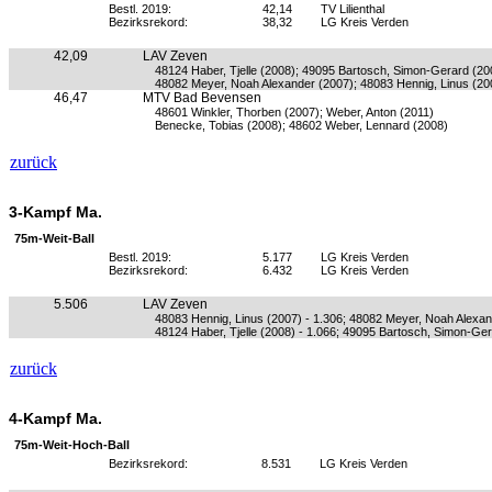
Bestl. 2019:
42,14
TV Lilienthal
Bezirksrekord:
38,32
LG Kreis Verden
42,09
LAV Zeven
48124 Haber, Tjelle (2008); 49095 Bartosch, Simon-Gerard (20
48082 Meyer, Noah Alexander (2007); 48083 Hennig, Linus (20
46,47
MTV Bad Bevensen
48601 Winkler, Thorben (2007); Weber, Anton (2011)
Benecke, Tobias (2008); 48602 Weber, Lennard (2008)
zurück
3-Kampf Ma.
75m-Weit-Ball
Bestl. 2019:
5.177
LG Kreis Verden
Bezirksrekord:
6.432
LG Kreis Verden
5.506
LAV Zeven
48083 Hennig, Linus (2007) - 1.306; 48082 Meyer, Noah Alexan
48124 Haber, Tjelle (2008) - 1.066; 49095 Bartosch, Simon-Gera
zurück
4-Kampf Ma.
75m-Weit-Hoch-Ball
Bezirksrekord:
8.531
LG Kreis Verden