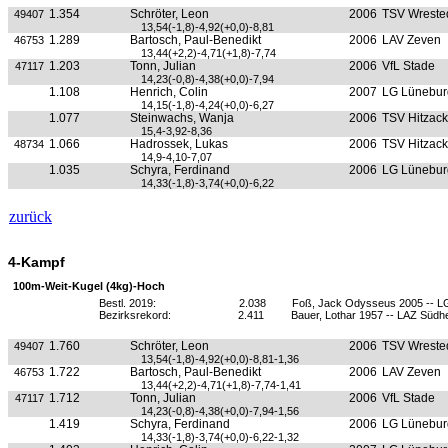
1.354
Schröter, Leon
2006
TSV Wrested
49407
13,54(-1,8)-4,92(+0,0)-8,81
1.289
Bartosch, Paul-Benedikt
2006
LAV Zeven
46753
13,44(+2,2)-4,71(+1,8)-7,74
1.203
Tonn, Julian
2006
VfL Stade
47117
14,23(-0,8)-4,38(+0,0)-7,94
1.108
Henrich, Colin
2007
LG Lünebur
14,15(-1,8)-4,24(+0,0)-6,27
1.077
Steinwachs, Wanja
2006
TSV Hitzack
15,4-3,92-8,36
1.066
Hadrossek, Lukas
2006
TSV Hitzack
48734
14,9-4,10-7,07
1.035
Schyra, Ferdinand
2006
LG Lünebur
14,33(-1,8)-3,74(+0,0)-6,22
zurück
4-Kampf
100m-Weit-Kugel (4kg)-Hoch
Bestl. 2019:
2.038
Foß, Jack Odysseus 2005 -- L
Bezirksrekord:
2.411
Bauer, Lothar 1957 -- LAZ Südh
1.760
Schröter, Leon
2006
TSV Wrested
49407
13,54(-1,8)-4,92(+0,0)-8,81-1,36
1.722
Bartosch, Paul-Benedikt
2006
LAV Zeven
46753
13,44(+2,2)-4,71(+1,8)-7,74-1,41
1.712
Tonn, Julian
2006
VfL Stade
47117
14,23(-0,8)-4,38(+0,0)-7,94-1,56
1.419
Schyra, Ferdinand
2006
LG Lünebur
14,33(-1,8)-3,74(+0,0)-6,22-1,32