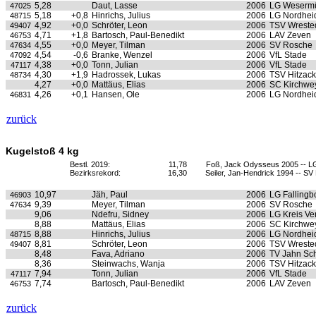
5,28
Daut, Lasse
2006
LG Weserm
47025
5,18
+0,8
Hinrichs, Julius
2006
LG Nordhei
48715
4,92
+0,0
Schröter, Leon
2006
TSV Wrested
49407
4,71
+1,8
Bartosch, Paul-Benedikt
2006
LAV Zeven
46753
4,55
+0,0
Meyer, Tilman
2006
SV Rosche
47634
4,54
-0,6
Branke, Wenzel
2006
VfL Stade
47092
4,38
+0,0
Tonn, Julian
2006
VfL Stade
47117
4,30
+1,9
Hadrossek, Lukas
2006
TSV Hitzack
48734
4,27
+0,0
Mattäus, Elias
2006
SC Kirchwe
4,26
+0,1
Hansen, Ole
2006
LG Nordhei
46831
zurück
Kugelstoß 4 kg
Bestl. 2019:
11,78
Foß, Jack Odysseus 2005 -- L
Bezirksrekord:
16,30
Seiler, Jan-Hendrick 1994 -- S
10,97
Jäh, Paul
2006
LG Fallingb
46903
9,39
Meyer, Tilman
2006
SV Rosche
47634
9,06
Ndefru, Sidney
2006
LG Kreis Ve
8,88
Mattäus, Elias
2006
SC Kirchwe
8,88
Hinrichs, Julius
2006
LG Nordhei
48715
8,81
Schröter, Leon
2006
TSV Wrested
49407
8,48
Fava, Adriano
2006
TV Jahn Sc
8,36
Steinwachs, Wanja
2006
TSV Hitzack
7,94
Tonn, Julian
2006
VfL Stade
47117
7,74
Bartosch, Paul-Benedikt
2006
LAV Zeven
46753
zurück