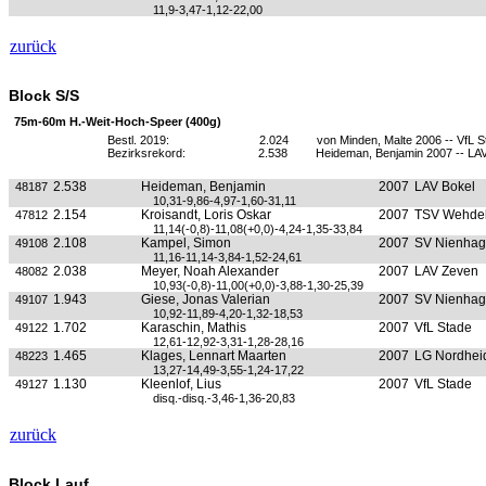
11,9-3,47-1,12-22,00
zurück
Block S/S
75m-60m H.-Weit-Hoch-Speer (400g)
Bestl. 2019:
2.024
von Minden, Malte 2006 -- VfL S
Bezirksrekord:
2.538
Heideman, Benjamin 2007 -- LA
2.538
Heideman, Benjamin
2007
LAV Bokel
48187
10,31-9,86-4,97-1,60-31,11
2.154
Kroisandt, Loris Oskar
2007
TSV Wehde
47812
11,14(-0,8)-11,08(+0,0)-4,24-1,35-33,84
2.108
Kampel, Simon
2007
SV Nienha
49108
11,16-11,14-3,84-1,52-24,61
2.038
Meyer, Noah Alexander
2007
LAV Zeven
48082
10,93(-0,8)-11,00(+0,0)-3,88-1,30-25,39
1.943
Giese, Jonas Valerian
2007
SV Nienha
49107
10,92-11,89-4,20-1,32-18,53
1.702
Karaschin, Mathis
2007
VfL Stade
49122
12,61-12,92-3,31-1,28-28,16
1.465
Klages, Lennart Maarten
2007
LG Nordhei
48223
13,27-14,49-3,55-1,24-17,22
1.130
Kleenlof, Lius
2007
VfL Stade
49127
disq.-disq.-3,46-1,36-20,83
zurück
Block Lauf