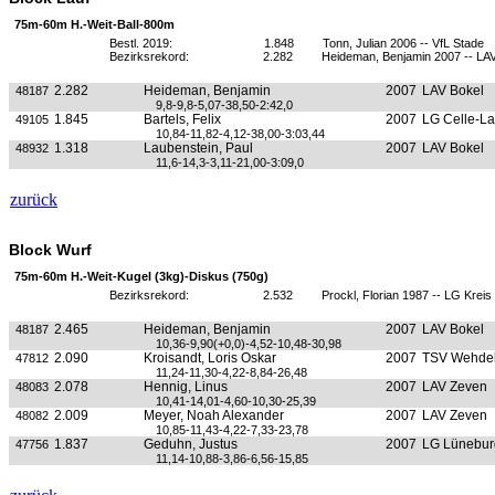
75m-60m H.-Weit-Ball-800m
Bestl. 2019:
1.848
Tonn, Julian 2006 -- VfL Stade
Bezirksrekord:
2.282
Heideman, Benjamin 2007 -- LA
2.282
Heideman, Benjamin
2007
LAV Bokel
48187
9,8-9,8-5,07-38,50-2:42,0
1.845
Bartels, Felix
2007
LG Celle-L
49105
10,84-11,82-4,12-38,00-3:03,44
1.318
Laubenstein, Paul
2007
LAV Bokel
48932
11,6-14,3-3,11-21,00-3:09,0
zurück
Block Wurf
75m-60m H.-Weit-Kugel (3kg)-Diskus (750g)
Bezirksrekord:
2.532
Prockl, Florian 1987 -- LG Kreis
2.465
Heideman, Benjamin
2007
LAV Bokel
48187
10,36-9,90(+0,0)-4,52-10,48-30,98
2.090
Kroisandt, Loris Oskar
2007
TSV Wehde
47812
11,24-11,30-4,22-8,84-26,48
2.078
Hennig, Linus
2007
LAV Zeven
48083
10,41-14,01-4,60-10,30-25,39
2.009
Meyer, Noah Alexander
2007
LAV Zeven
48082
10,85-11,43-4,22-7,33-23,78
1.837
Geduhn, Justus
2007
LG Lünebur
47756
11,14-10,88-3,86-6,56-15,85