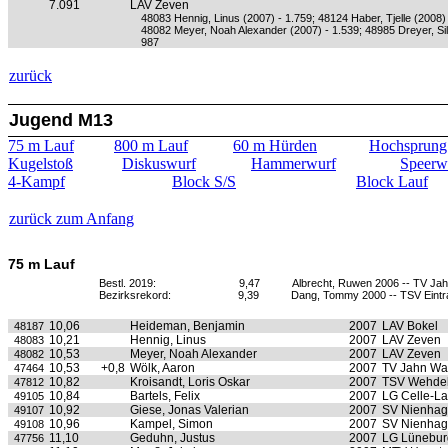
7.091
LAV Zeven
48083 Hennig, Linus (2007) - 1.759; 48124 Haber, Tjelle (2008)
48082 Meyer, Noah Alexander (2007) - 1.539; 48985 Dreyer, Si
987
zurück
Jugend M13
75 m Lauf
800 m Lauf
60 m Hürden
Hochsprung
Kugelstoß
Diskuswurf
Hammerwurf
Speerw
4-Kampf
Block S/S
Block Lauf
zurück zum Anfang
75 m Lauf
Bestl. 2019:
9,47
Albrecht, Ruwen 2006 -- TV Ja
Bezirksrekord:
9,39
Dang, Tommy 2000 -- TSV Eintrac
10,06
Heideman, Benjamin
2007
LAV Bokel
48187
10,21
Hennig, Linus
2007
LAV Zeven
48083
10,53
Meyer, Noah Alexander
2007
LAV Zeven
48082
10,53
+0,8
Wölk, Aaron
2007
TV Jahn Wa
47464
10,82
Kroisandt, Loris Oskar
2007
TSV Wehde
47812
10,84
Bartels, Felix
2007
LG Celle-L
49105
10,92
Giese, Jonas Valerian
2007
SV Nienha
49107
10,96
Kampel, Simon
2007
SV Nienha
49108
11,10
Geduhn, Justus
2007
LG Lünebur
47756