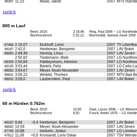
11,10
Maaß, Jakob
2007
MTV Hanste
49387
zurück
800 m Lauf
Bestl. 2019:
2:18,86
Ring, Paul 2006 -- LG Nordheid
Bezirksrekord:
2:15,12
Wurmstädt, Samuel Jurek 2000 
2:16,07
Eickhoff, Levin
2007
TV Lilientha
47466
2:42,0
Heideman, Benjamin
2007
LAV Bokel
48187
2:48,49
Hennig, Linus
2007
LAV Zeven
48083
2:50,82
Tiedemann, Mats
2007
LG Nordhei
2:50,84
Habteyohans, Hermon
2007
LG Nordhei
48309
3:03,44
Bartels, Felix
2007
LG Celle-L
49105
3:04,67
Meyer, Noah Alexander
2007
LAV Zeven
48082
3:06,22
Winkler, Thorben
2007
MTV Bad B
48601
3:09,0
Laubenstein, Paul
2007
LAV Bokel
48932
zurück
60 m Hürden 0.762m
Bestl. 2019:
10,50
Daut, Lasse 2006 -- LG Weser
Bezirksrekord:
8,92
Funck, André 1976 -- LG Kehdi
9,84
-0,4
Heideman, Benjamin
2007
LAV Bokel
48187
10,59
Meyer, Noah Alexander
2007
LAV Zeven
48082
10,88
Geduhn, Justus
2007
LG Lünebur
47756
11,08
+0,0
Kroisandt, Loris Oskar
2007
TSV Wehde
47812