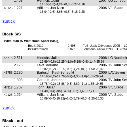
1.403
Henrich, Colin
2007
LG Lünebur
14,15(-1,8)-4,24(+0,0)-6,27-1,16
1.221
Völkers, Jan-Nico
2006
VfL Stade
49125
16,04(-2,6)-3,68(+0,6)-5,18-1,28
zurück
Block S/S
100m-80m H.-Weit-Hoch-Speer (600g)
Bestl. 2019:
2.495
Foß, Jack Odysseus 2005 -- L
Bezirksrekord:
2.872
Bohmann, Mirko 1990 -- TSV W
2.511
Hinrichs, Julius
2006
LG Nordhei
48715
12,69(+0,8)-13,25(+1,0)-5,18(+0,8)-1,44-35,89
2.176
Fava, Adriano
2006
TV Jahn Sc
13,82(+0,2)-15,14(-0,2)-4,24(+0,0)-1,50-25,42
2.130
Bartosch, Paul-Benedikt
2006
LAV Zeven
46753
14,19(+0,2)-14,76(-0,2)-4,33(-1,6)-1,35-29,24
1.808
Gernoth, Johannes
2006
TV Jahn Sc
15,78(+0,2)-15,86(-0,3)-3,62(-1,1)-1,35-19,35
1.707
Tonn, Julian
2006
VfL Stade
47117
14,40(-0,4)-disq.-4,36(+1,2)-1,40-27,71
1.564
Völkers, Jan-Nico
2006
VfL Stade
49125
16,09(-0,4)-19,22(+1,0)-3,79(+0,0)-1,20-13,38
zurück
Block Lauf