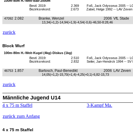
100m-80m H.-Weit-Ball-2000m
Bestl. 2019:
2.369
Foß, Jack Odysseus 2005 -- L
Bezirksrekord:
2.673
Zabel, Helge 1992 -- LAV Zeven
2.082
Branke, Wenzel
2006
VfL Stade
47092
13,34(+1,2)-14,94(+1,9)-4,54(-0,6)-46,50-8:28,46
zurück
Block Wurf
100m-80m H.-Weit-Kugel (4kg)-Diskus (1kg)
Bestl. 2019:
2.510
Foß, Jack Odysseus 2005 -- L
Bezirksrekord:
2.832
Seiler, Jan-Hendrck 1994 -- SV
1.857
Bartosch, Paul-Benedikt
2006
LAV Zeven
46753
14,05(+1,2)-15,70(+1,4)-4,25(+0,1)-6,82-15,73
zurück
Männliche Jugend U14
4 x 75 m Staffel
3-Kampf Ma.
zurück zum Anfang
4 x 75 m Staffel